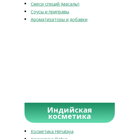
Смеси специй (масалы)
Соусы и приправы
Ароматизаторы и добавки
Индийская
косметика
Косметика Himalaya