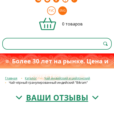
РУС
ENG
0 товаров
≡ Более 30 лет на рынке. Цена и
качество
≡
с 1993 г.
Главная
Каталог
Чай индийский и цейлонский
Чай чёрный гранулированный индийский "Bikram"
ВАШИ ОТЗЫВЫ