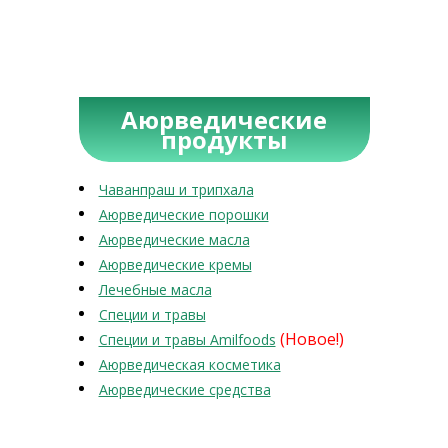
Аюрведические
продукты
Чаванпраш и трипхала
Аюрведические порошки
Аюрведические масла
Аюрведические кремы
Лечебные масла
Специи и травы
(Новое!)
Специи и травы Amilfoods
Аюрведическая косметика
Аюрведические средства