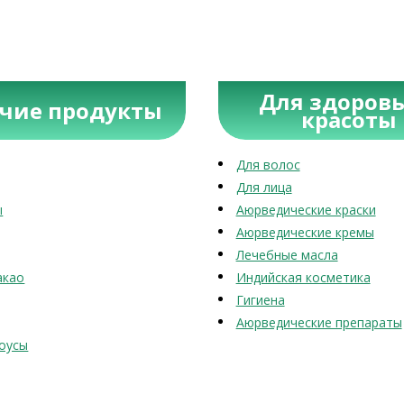
Для здоровь
учие продукты
красоты
Для волос
Для лица
ы
Аюрведические краски
Аюрведические кремы
Лечебные масла
акао
Индийская косметика
Гигиена
Аюрведические препараты
оусы