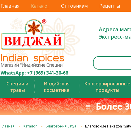
Главная
Каталог
Оптовикам
Рецепты
Адреса маг
Экспресс-м
WhatsApp: +7 (969) 341-30-66
Специи и
Индийская
Консервированные
травы
косметика
продукты
≡ Более 3
Главная
Каталог
Благовония Satya
Благовоние Hexagon "Saty