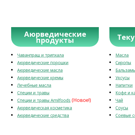
Аюрведические
Тек
продукты
Чаванпраш и трипхала
Масла
Аюрведические порошки
Сиропы
Аюрведические масла
Бальзам
Аюрведические кремы
Уксусы
Лечебные масла
Напитки
Специи и травы
Кофе и к
(Новое!)
Специи и травы Amilfoods
Чай
Аюрведическая косметика
Соусы
Аюрведические средства
Соевые с