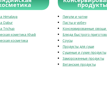
косметика
продукт
а Himalaya
Пикули и чатни
а Dabur
Пасты и урбеч
а Trichup
Консервированные овощи 
еская кометика Khadi
Блюда быстрого приготов
еская косметика
Соусы
Продукты для суши
Сушеные и сухие продукты
Замороженные продукты
Веганские продукты