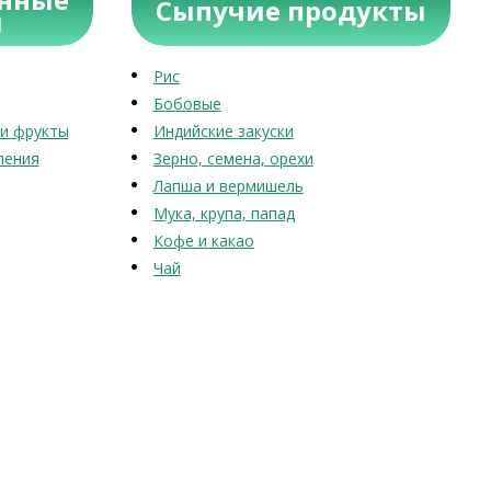
Сыпучие продукты
ы
Рис
Бобовые
и фрукты
Индийские закуски
ления
Зерно, семена, орехи
Лапша и вермишель
Мука, крупа, папад
Кофе и какао
Чай