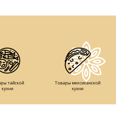
ары тайской
Товары мексиканской
кухни
кухни