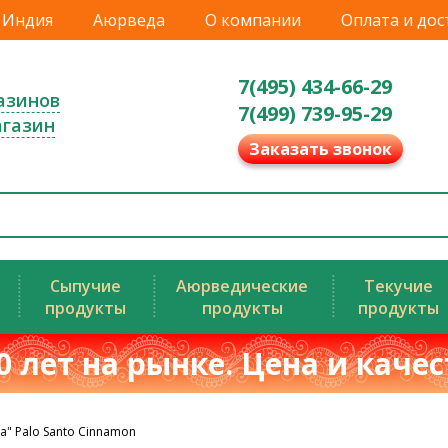
Индия
Аюрведа
О компании
Оплата и дос
7(495) 434-66-29
азинов
7(499) 739-95-29
агазин
Заказать звонок
Сыпучие
Аюрведические
Текучие
продукты
продукты
продукты
0 лет на рынке. Цена и каче
a" Palo Santo Cinnamon