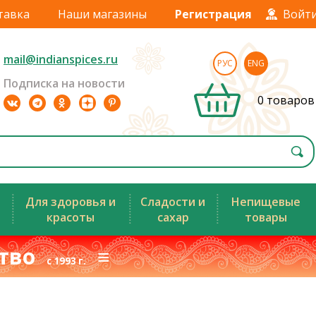
тавка
Наши магазины
Регистрация
Войт
mail@indianspices.ru
РУС
ENG
Подписка на новости
0 товаров
Для здоровья и
Сладости и
Непищевые
красоты
сахар
товары
ство
≡
с 1993 г.