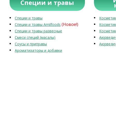
Специи и травы
Специи и травы
Косметик
(Новое!)
Специи и травы Amilfoods
Косметик
Специи и травы развесные
Косметик
Смеси специй (масалы)
Аюрведич
Соусы и приправы
Аюрведич
Ароматизаторы и добавки