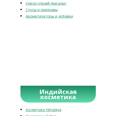
Смеси специй (масалы)
Соусы и приправы
Ароматизаторы и добавки
Индийская
косметика
Косметика Himalaya