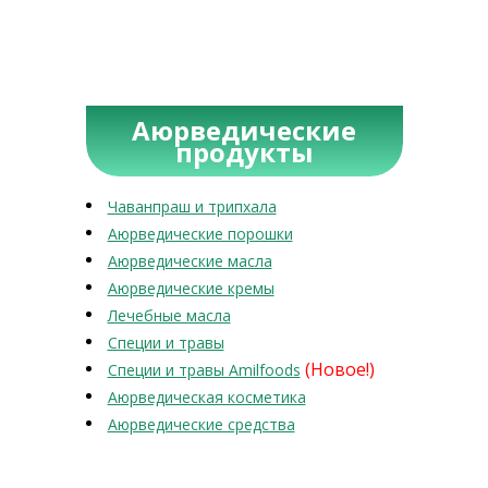
Аюрведические
продукты
Чаванпраш и трипхала
Аюрведические порошки
Аюрведические масла
Аюрведические кремы
Лечебные масла
Специи и травы
(Новое!)
Специи и травы Amilfoods
Аюрведическая косметика
Аюрведические средства