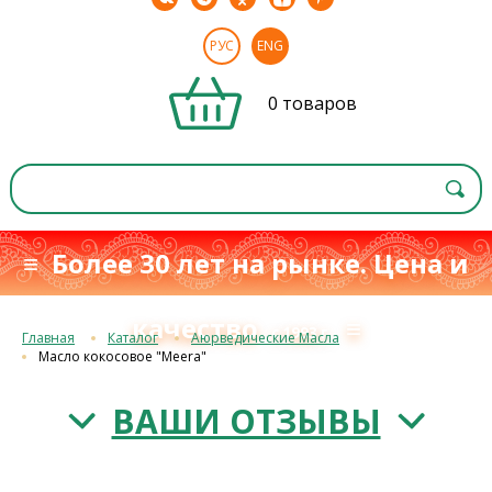
РУС
ENG
0 товаров
≡ Более 30 лет на рынке. Цена и
качество
≡
с 1993 г.
Главная
Каталог
Аюрведические Масла
Масло кокосовое "Meera"
ВАШИ ОТЗЫВЫ