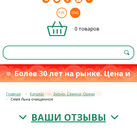
РУС
ENG
0 товаров
≡ Более 30 лет на рынке. Цена и
качество
≡
с 1993 г.
Главная
Каталог
Зерно, Семена, Орехи
Семя Льна очищенное
ВАШИ ОТЗЫВЫ