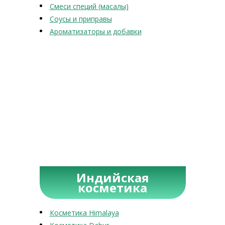
Смеси специй (масалы)
Соусы и приправы
Ароматизаторы и добавки
Индийская
косметика
Косметика Himalaya