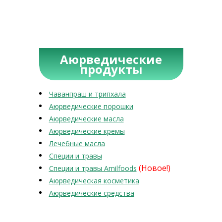
Аюрведические
продукты
Чаванпраш и трипхала
Аюрведические порошки
Аюрведические масла
Аюрведические кремы
Лечебные масла
Специи и травы
(Новое!)
Специи и травы Amilfoods
Аюрведическая косметика
Аюрведические средства