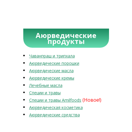
Аюрведические
продукты
Чаванпраш и трипхала
Аюрведические порошки
Аюрведические масла
Аюрведические кремы
Лечебные масла
Специи и травы
(Новое!)
Специи и травы Amilfoods
Аюрведическая косметика
Аюрведические средства