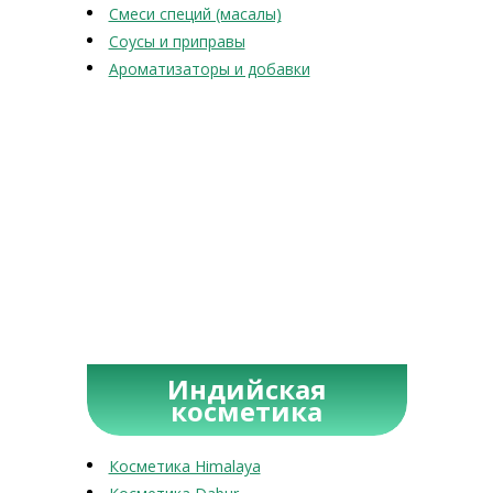
Смеси специй (масалы)
Соусы и приправы
Ароматизаторы и добавки
Индийская
косметика
Косметика Himalaya