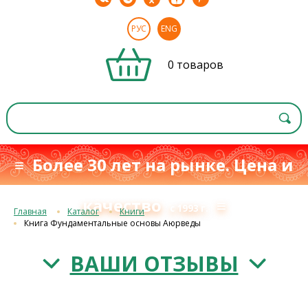
РУС
ENG
0 товаров
≡ Более 30 лет на рынке. Цена и
качество
≡
с 1993 г.
Главная
Каталог
Книги
Книга Фундаментальные основы Аюрведы
ВАШИ ОТЗЫВЫ