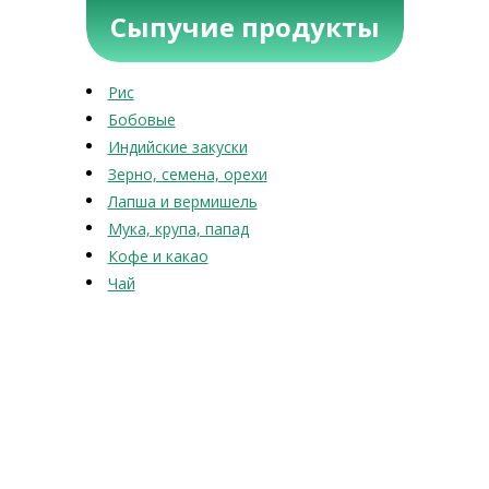
Сыпучие продукты
Рис
Бобовые
Индийские закуски
Зерно, семена, орехи
Лапша и вермишель
Мука, крупа, папад
Кофе и какао
Чай