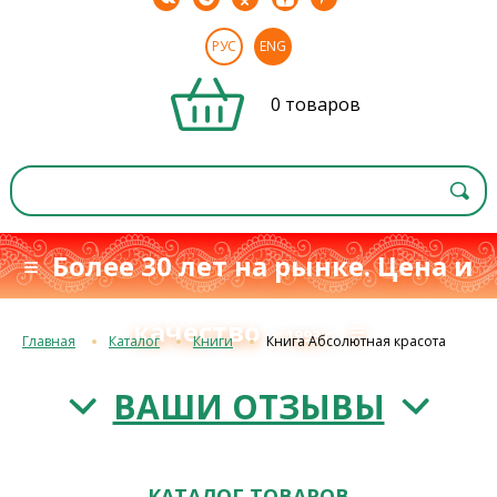
РУС
ENG
0 товаров
≡ Более 30 лет на рынке. Цена и
качество
≡
с 1993 г.
Главная
Каталог
Книги
Книга Абсолютная красота
ВАШИ ОТЗЫВЫ
КАТАЛОГ ТОВАРОВ