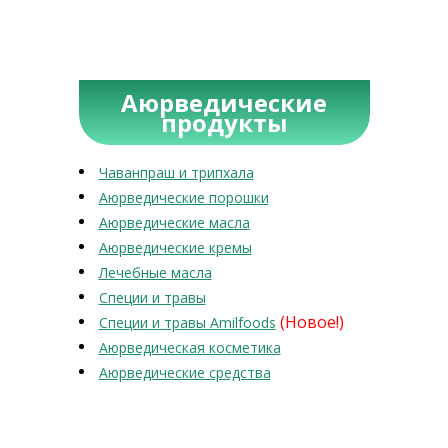
Аюрведические
продукты
Чаванпраш и трипхала
Аюрведические порошки
Аюрведические масла
Аюрведические кремы
Лечебные масла
Специи и травы
(Новое!)
Специи и травы Amilfoods
Аюрведическая косметика
Аюрведические средства