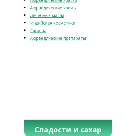
Аюрведические краски
Аюрведические кремы
Лечебные масла
Индийская косметика
Гигиена
Аюрведические препараты
Сладости и сахар