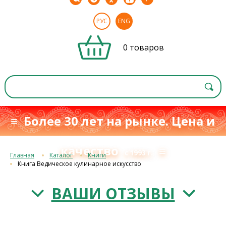
РУС
ENG
0 товаров
≡ Более 30 лет на рынке. Цена и
качество
≡
с 1993 г.
Главная
Каталог
Книги
Книга Ведическое кулинарное искусство
ВАШИ ОТЗЫВЫ