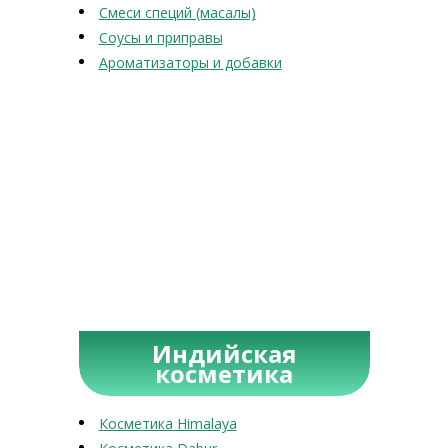
Смеси специй (масалы)
Соусы и приправы
Ароматизаторы и добавки
Индийская
косметика
Косметика Himalaya