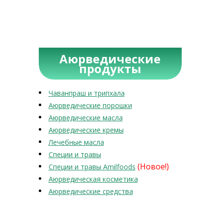
Аюрведические
продукты
Чаванпраш и трипхала
Аюрведические порошки
Аюрведические масла
Аюрведические кремы
Лечебные масла
Специи и травы
(Новое!)
Специи и травы Amilfoods
Аюрведическая косметика
Аюрведические средства