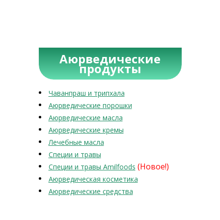
Аюрведические
продукты
Чаванпраш и трипхала
Аюрведические порошки
Аюрведические масла
Аюрведические кремы
Лечебные масла
Специи и травы
(Новое!)
Специи и травы Amilfoods
Аюрведическая косметика
Аюрведические средства