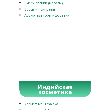
Смеси специй (масалы)
Соусы и приправы
Ароматизаторы и добавки
Индийская
косметика
Косметика Himalaya