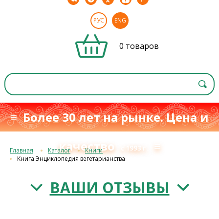
РУС
ENG
0 товаров
≡ Более 30 лет на рынке. Цена и
качество
≡
с 1993 г.
Главная
Каталог
Книги
Книга Энциклопедия вегетарианства
ВАШИ ОТЗЫВЫ