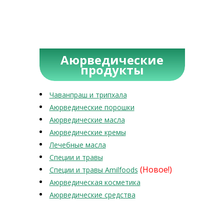
Аюрведические
продукты
Чаванпраш и трипхала
Аюрведические порошки
Аюрведические масла
Аюрведические кремы
Лечебные масла
Специи и травы
(Новое!)
Специи и травы Amilfoods
Аюрведическая косметика
Аюрведические средства