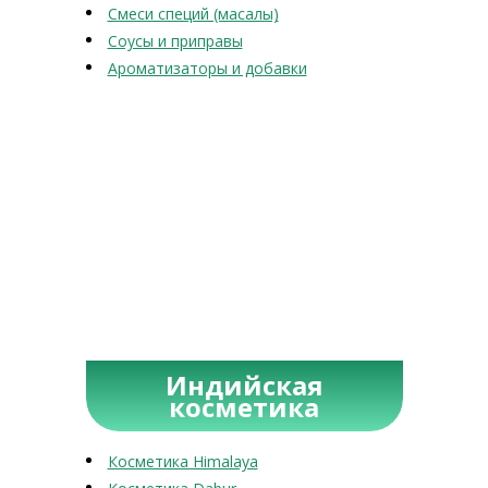
Смеси специй (масалы)
Соусы и приправы
Ароматизаторы и добавки
Индийская
косметика
Косметика Himalaya