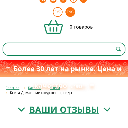
РУС
ENG
0 товаров
≡ Более 30 лет на рынке. Цена и
качество
≡
с 1993 г.
Главная
Каталог
Книги
Книга Домашние средства аюрведы
ВАШИ ОТЗЫВЫ