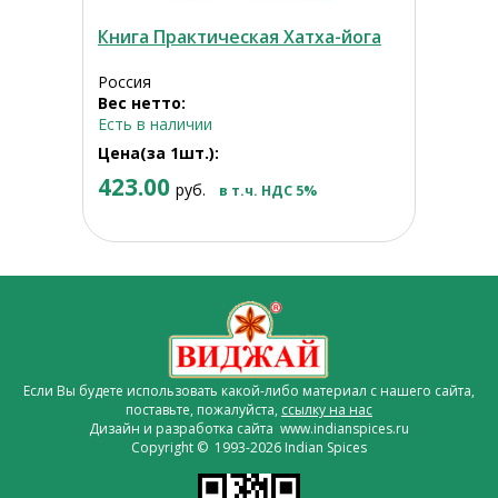
Книга Практическая Хатха-йога
Россия
Вес нетто:
Есть в наличии
Цена(за 1шт.):
423.00
руб.
в т.ч. НДС 5%
Если Вы будете использовать какой-либо материал с нашего сайта,
поставьте, пожалуйста,
ссылку на нас
Дизайн и разработка сайта www.indianspices.ru
Copyright © 1993-2026 Indian Spices