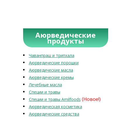
Аюрведические
продукты
Чаванпраш и трипхала
Аюрведические порошки
Аюрведические масла
Аюрведические кремы
Лечебные масла
Специи и травы
(Новое!)
Специи и травы Amilfoods
Аюрведическая косметика
Аюрведические средства