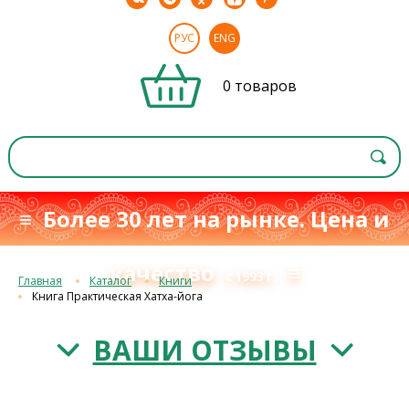
РУС
ENG
0 товаров
≡ Более 30 лет на рынке. Цена и
качество
≡
с 1993 г.
Главная
Каталог
Книги
Книга Практическая Хатха-йога
ВАШИ ОТЗЫВЫ