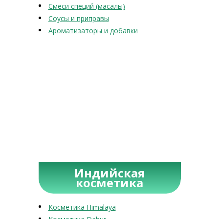
Смеси специй (масалы)
Соусы и приправы
Ароматизаторы и добавки
Индийская
косметика
Косметика Himalaya