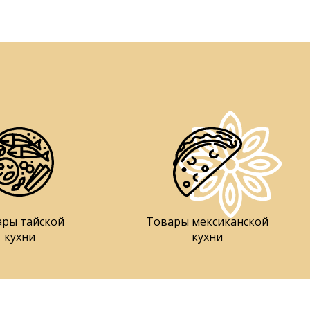
ары тайской
Товары мексиканской
кухни
кухни