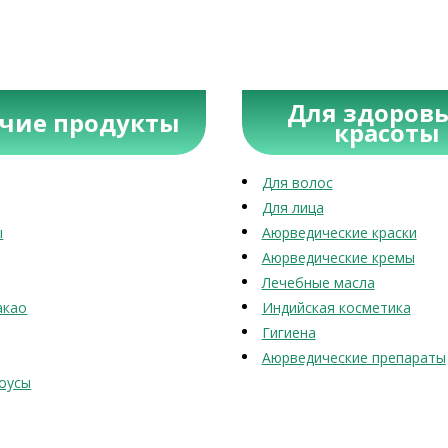
Для здоровь
учие продукты
красоты
Для волос
Для лица
ы
Аюрведические краски
Аюрведические кремы
Лечебные масла
акао
Индийская косметика
Гигиена
Аюрведические препараты
оусы