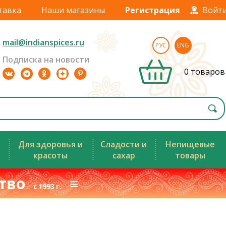
тавка
Наши магазины
Регистрация
Войт
mail@indianspices.ru
РУС
ENG
Подписка на новости
0 товаров
Для здоровья и
Сладости и
Непищевые
красоты
сахар
товары
ство
≡
с 1993 г.