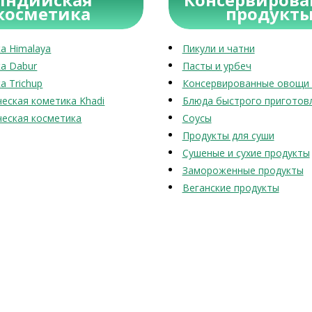
косметика
продукт
а Himalaya
Пикули и чатни
а Dabur
Пасты и урбеч
а Trichup
Консервированные овощи 
еская кометика Khadi
Блюда быстрого приготов
еская косметика
Соусы
Продукты для суши
Сушеные и сухие продукты
Замороженные продукты
Веганские продукты