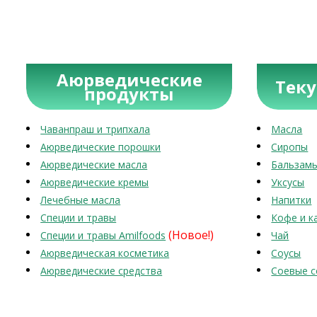
Аюрведические
Тек
продукты
Чаванпраш и трипхала
Масла
Аюрведические порошки
Сиропы
Аюрведические масла
Бальзам
Аюрведические кремы
Уксусы
Лечебные масла
Напитки
Специи и травы
Кофе и к
(Новое!)
Специи и травы Amilfoods
Чай
Аюрведическая косметика
Соусы
Аюрведические средства
Соевые с