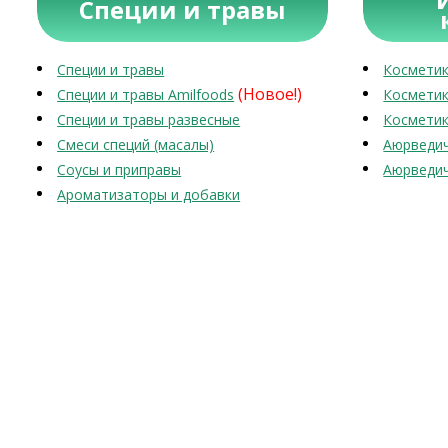
Специи и травы
Специи и травы
Косметик
(Новое!)
Специи и травы Amilfoods
Косметик
Специи и травы развесные
Косметик
Смеси специй (масалы)
Аюрведич
Соусы и приправы
Аюрведич
Ароматизаторы и добавки