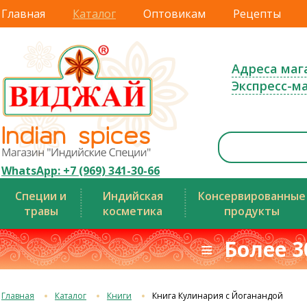
Главная
Каталог
Оптовикам
Рецепты
Адреса маг
Экспресс-м
WhatsApp: +7 (969) 341-30-66
Специи и
Индийская
Консервированные
травы
косметика
продукты
≡ Более 3
Главная
Каталог
Книги
Книга Кулинария с Йоганандой