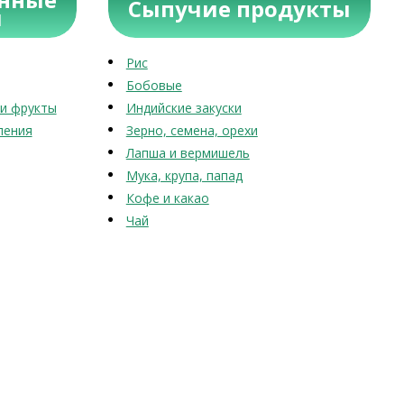
Сыпучие продукты
ы
Рис
Бобовые
и фрукты
Индийские закуски
ления
Зерно, семена, орехи
Лапша и вермишель
Мука, крупа, папад
Кофе и какао
Чай