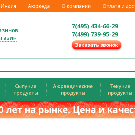
Индия
Аюрведа
О компании
Оплата и дос
7(495) 434-66-29
азинов
7(499) 739-95-29
агазин
Заказать звонок
Сыпучие
Аюрведические
Текучие
продукты
продукты
продукты
0 лет на рынке. Цена и каче