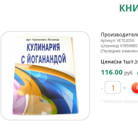
КНИ
Производитель
Артикул: VET02056
Штрихкод: 97859885
(Последнее изменени
Цена(за 1шт.):
116.00
руб.
-
+
* Наличие товара