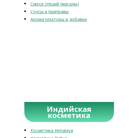
Смеси специй (масалы)
Соусы и приправы
Ароматизаторы и добавки
Индийская
косметика
Косметика Himalaya