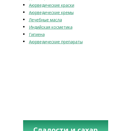
Аюрведические краски
Аюрведические кремы
Лечебные масла
Индийская косметика
Гигиена
Аюрведические препараты
Сладости и сахар