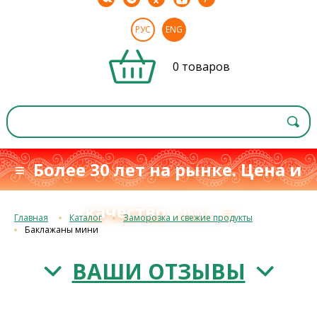
РУС
ENG
0 товаров
≡ Более 30 лет на рынке. Цена и
качество
≡
с 1993 г.
Главная
Каталог
Заморозка и свежие продукты
Баклажаны мини
ВАШИ ОТЗЫВЫ