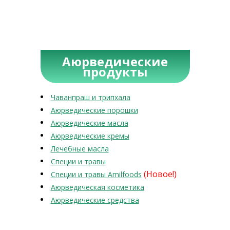
Аюрведические
продукты
Чаванпраш и трипхала
Аюрведические порошки
Аюрведические масла
Аюрведические кремы
Лечебные масла
Специи и травы
(Новое!)
Специи и травы Amilfoods
Аюрведическая косметика
Аюрведические средства