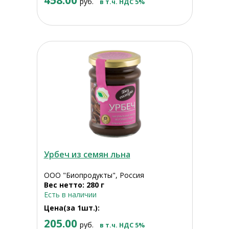
458.00
руб.
в т.ч. НДС 5%
Урбеч из семян льна
ООО "Биопродукты", Россия
Вес нетто: 280 г
Есть в наличии
Цена(за 1шт.):
205.00
руб.
в т.ч. НДС 5%