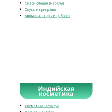
Смеси специй (масалы)
Соусы и приправы
Ароматизаторы и добавки
Индийская
косметика
Косметика Himalaya