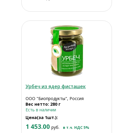
Урбеч из ядер фисташек
ООО "Биопродукты", Россия
Вес нетто: 280 г
Есть в наличии
Цена(за 1шт.):
1 453.00
руб.
в т.ч. НДС 5%