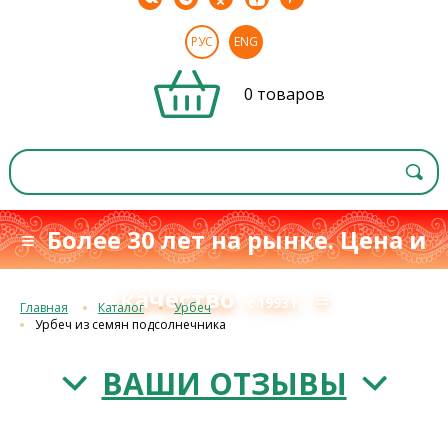
РУС
ENG
0 товаров
≡ Более 30 лет на рынке. Цена и
качество
≡
с 1993 г.
Главная
Каталог
Урбеч
Урбеч из семян подсолнечника
ВАШИ ОТЗЫВЫ