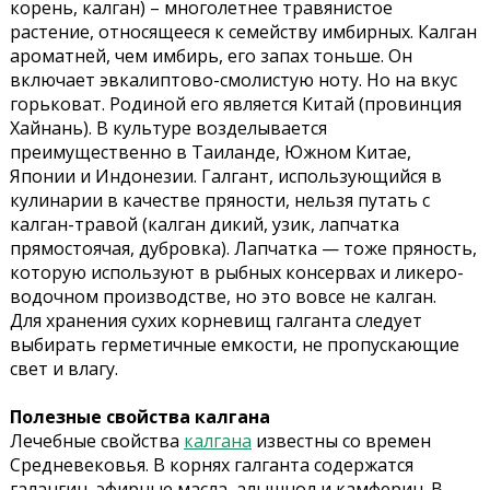
корень, калган) – многолетнее травянистое
растение, относящееся к семейству имбирных. Калган
ароматней, чем имбирь, его запах тоньше. Он
включает эвкалиптово-смолистую ноту. Но на вкус
горьковат. Родиной его является Китай (провинция
Хайнань). В культуре возделывается
преимущественно в Таиланде, Южном Китае,
Японии и Индонезии. Галгант, использующийся в
кулинарии в качестве пряности, нельзя путать с
калган-травой (калган дикий, узик, лапчатка
прямостоячая, дубровка). Лапчатка — тоже пряность,
которую используют в рыбных консервах и ликеро-
водочном производстве, но это вовсе не калган.
Для хранения сухих корневищ галганта следует
выбирать герметичные емкости, не пропускающие
свет и влагу.
Полезные свойства калгана
Лечебные свойства
калгана
известны со времен
Средневековья. В корнях галганта содержатся
галангин, эфирные масла, алышнол и камферин. В