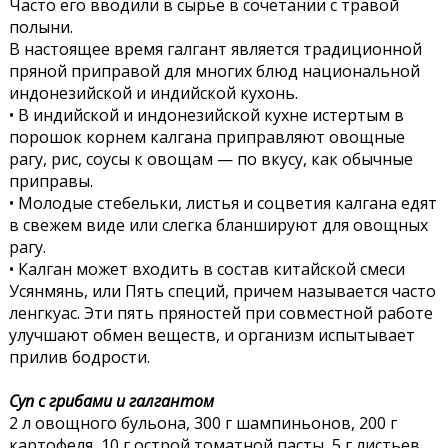
Часто его вводили в сырье в сочетании с травой
полыни.
В настоящее время галгант является традиционной
пряной приправой для многих блюд национальной
индонезийской и индийской кухонь.
• В индийской и индонезийской кухне истертым в
порошок корнем калгана приправляют овощные
рагу, рис, соусы к овощам — по вкусу, как обычные
приправы.
• Молодые стебельки, листья и соцветия калгана едят
в свежем виде или слегка бланшируют для овощных
рагу.
• Калган может входить в состав китайской смеси
Усянмянь, или Пять специй, причем называется часто
ленгкуас. Эти пять пряностей при совместной работе
улучшают обмен веществ, и организм испытывает
прилив бодрости.
Суп с грибами и галгантом
2 л овощного бульона, 300 г шампиньонов, 200 г
картофеля, 10 г острой томатной пасты, 5 г листьев