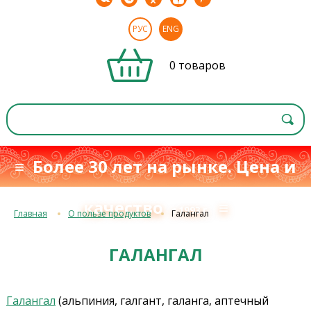
РУС
ENG
0 товаров
≡ Более 30 лет на рынке. Цена и
качество
≡
с 1993 г.
Главная
О пользе продуктов
Галангал
ГАЛАНГАЛ
Галангал
(альпиния, галгант, галанга, аптечный