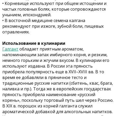
• Корневище используют при общем истощении и
частых головных болях, которые сопровождаются
унынием, ипохондрией.
• В восточной медицине семена калгана
рекомендуют при изжоге, зубной боли, пищевых
отравлениях.
Использование в кулинарии
Галгант
обладает приятным ароматом,
напоминающим запах имбирного корня, и резким,
немного горьким и жгучим вкусом. В кулинарии его
используют издавна. В России эта пряность
приобрела популярность еще в XVII–XVIII вв. В то
время ее добавляли в пряничное тесто и
традиционные русские напитки (сбитень, квас, брага,
наливка и пр.). Тогда же в европейских государствах
пряность приобрела наименование «русский
корень», поскольку торговый путь шел через Россию.
В XIX в. порошок из корней галганта служил
ароматической добавкой для алкогольных напитков.