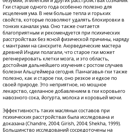
безумии, эпилепсии и других расстройствах сознания.
Гхи старше одного года особенно полезно для
исцеления ума. В нем больше тепла и горьких
свойств, которые позволяют удалять блокировки в
тонких каналах ума. Оно также считается
благоприятным и рекомендуется при психических
расстройствах без ясной физической причины, наряду
с мантрами на санскрите. Аюрведические мастера
древней Индии полагали, что старое гхи может
регенерировать клетки мозга, и это область,
достойная дальнейшего изучения с ростом случаев
болезни Альцгеймера сегодня. Панчагавья-гхи также
полезно, как и старое гхи, оно резкое и едкое по
своей природе. Это неприятное, но мощное
лекарство, сделанное добавлением в гхи коровьего
навозного сока, йогурта, молока и коровьей мочи.
Эффективность таких масляных составов при
психических расстройствах была исследована и
доказана (Chandre, 2004; Girish, 2004; Shekha, 1999).
Большинство исследований сосредоточены на