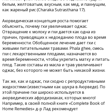
белым, желтоватым, вкусным, как мед, и пахнущим,
как жареный рис (Charaka Sutrasthana 17).
Аюрведическая концепция роста помогает
объяснить, почему гхи увеличивает оджас.
Отвращение к молоку и гхи дается как одна из
причин, приводящих к недоеданию плода во время
беременности. Обобщенное лечение дает гхи с
живыми питательными травами. Phala ghee, смесь
гхи с лекарственными плодами, назначается во
время беременности, чтобы укрепить матку и питать
плод. Такие составы из масла и трав увеличивают
оджас, без которого не может быть никакой жизни.
Так же, как и оджас, гхи сходно с репродуктивными
жидкостями (известными как шукра в Аюрведе). По
этой причине гхи широко используется в
аюрведических афродизиаках, которых много!
Например, в своей полной книге «Complete Book of
Home Remedies» д-р Лад рекомендует