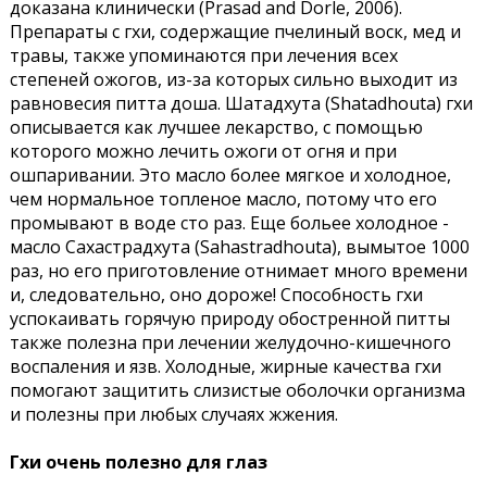
доказана клинически (Prasad and Dorle, 2006).
Препараты с гхи, содержащие пчелиный воск, мед и
травы, также упоминаются при лечения всех
степеней ожогов, из-за которых сильно выходит из
равновесия питта доша. Шатадхута (Shatadhouta) гхи
описывается как лучшее лекарство, с помощью
которого можно лечить ожоги от огня и при
ошпаривании. Это масло более мягкое и холодное,
чем нормальное топленое масло, потому что его
промывают в воде сто раз. Еще больее холодное -
масло Сахастрадхута (Sahastradhouta), вымытое 1000
раз, но его приготовление отнимает много времени
и, следовательно, оно дороже! Способность гхи
успокаивать горячую природу обостренной питты
также полезна при лечении желудочно-кишечного
воспаления и язв. Холодные, жирные качества гхи
помогают защитить слизистые оболочки организма
и полезны при любых случаях жжения.
Гхи очень полезно для глаз