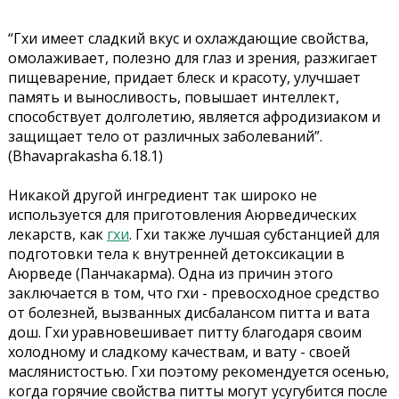
“Гхи имеет сладкий вкус и охлаждающие свойства,
омолаживает, полезно для глаз и зрения, разжигает
пищеварение, придает блеск и красоту, улучшает
память и выносливость, повышает интеллект,
способствует долголетию, является афродизиаком и
защищает тело от различных заболеваний”.
(Bhavaprakasha 6.18.1)
Никакой другой ингредиент так широко не
используется для приготовления Аюрведических
лекарств, как
гхи
. Гхи также лучшая субстанцией для
подготовки тела к внутренней детоксикации в
Аюрведе (Панчакарма). Одна из причин этого
заключается в том, что гхи - превосходное средство
от болезней, вызванных дисбалансом питта и вата
дош. Гхи уравновешивает питту благодаря своим
холодному и сладкому качествам, и вату - своей
маслянистостью. Гхи поэтому рекомендуется осенью,
когда горячие свойства питты могут усугубится после