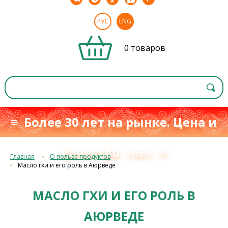
РУС
ENG
0 товаров
≡ Более 30 лет на рынке. Цена и
качество
≡
с 1993 г.
Главная
О пользе продуктов
Масло гхи и его роль в Аюрведе
МАСЛО ГХИ И ЕГО РОЛЬ В
АЮРВЕДЕ