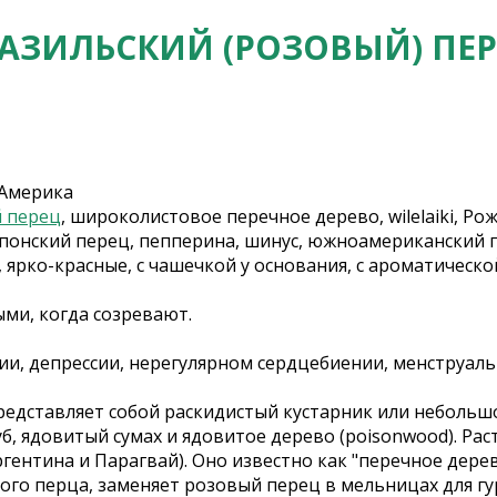
АЗИЛЬСКИЙ (РОЗОВЫЙ) ПЕ
 Америка
 перец
, широколистовое перечное дерево, wilelaiki, Р
 японский перец, пепперина, шинус, южноамериканский 
 ярко-красные, с чашечкой у основания, с ароматическ
ыми, когда созревают.
зии, депрессии, нерегулярном сердцебиении, менструал
 представляет собой раскидистый кустарник или небольш
 ядовитый сумах и ядовитое дерево (poisonwood). Рас
нтина и Парагвай). Оно известно как "перечное дерево"
ого перца, заменяет розовый перец в мельницах для гу