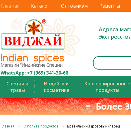
Главная
Каталог
Оптовикам
Рецепты
Адреса маг
Экспресс-м
WhatsApp: +7 (969) 341-30-66
Специи и
Индийская
Консервированные
травы
косметика
продукты
≡ Более 3
Главная
О пользе продуктов
Бразильский (розовый) перец