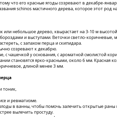
 потому что его красные ягоды созревают в декабре-янв
азвания schinos мастичного дерева, которое этот род н
 или небольшое дерево, квырастает на 3-10 м высотой 
кие бороздами и выступами. Веточки светло-коричневые, 
астереть, с запахом перца и скипидара.
бычно созревают к декабрю.
, с чашечкой у основания, с ароматной смолистой кори
ании становятся ярко-красными, около 6 мм. Красная ко
оричневое, длиной менее 3 мм.
перца
и тоник,
исе и ревматизме.
лоды в ванны, чтобы помочь залечить открытые раны и
трее вылечить простуду.