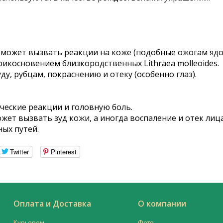
 может вызвать реакции на коже (подобные ожогам яд
рикосновением близкородственных Lithraea molleoides.
у, рубцам, покраснению и отеку (особенно глаз).
ческие реакции и головную боль.
ет вызвать зуд кожи, а иногда воспаление и отек лица 
ых путей.
Twitter
Pinterest
Оплата и Доставка
О компании
Курьером
Фото