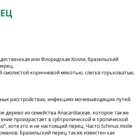
РЕЦ
ождественская или Флоридская Холли, бразильский
перец.
ой смолистой коричневой мякотью, слегка горьковатые,
ьных расстройствах, инфекциях мочевыводящих путей.
ое дерево из семейства Anacardiaceae, которое также
тение произрастает в субтропической и тропической
, хотя это и не настоящий перец. Часто Schinus molle
рманов. Бразильский перец также известен как