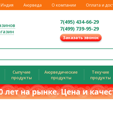
Индия
Аюрведа
О компании
Оплата и дос
7(495) 434-66-29
азинов
7(499) 739-95-29
агазин
Заказать звонок
Сыпучие
Аюрведические
Текучие
продукты
продукты
продукты
0 лет на рынке. Цена и каче