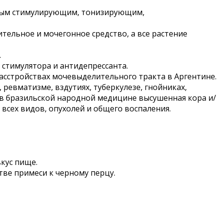
ьным стимулирующим, тонизирующим,
бительное и мочегонное средство, а все растение
.
е стимулятора и антидепрессанта.
асстройствах мочевыделительного тракта в Аргентине.
 ревматизме, вздутиях, туберкулезе, гнойниках,
я в бразильской народной медицине высушенная кора и/
 всех видов, опухолей и общего воспаления.
кус пище.
тве примеси к черному перцу.