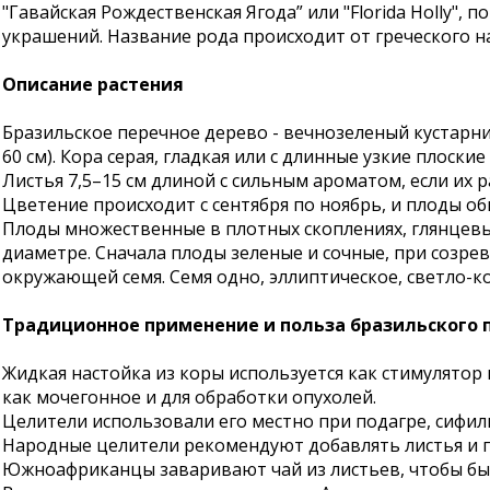
"Гавайская Рождественская Ягода” или "Florida Holly",
украшений. Название рода происходит от греческого н
Описание растения
Бразильское перечное дерево - вечнозеленый кустарник
60 см). Кора серая, гладкая или с длинные узкие плос
Листья 7,5–15 см длиной с сильным ароматом, если их р
Цветение происходит с сентября по ноябрь, и плоды о
Плоды множественные в плотных скоплениях, глянцевые
диаметре. Сначала плоды зеленые и сочные, при созрев
окружающей семя. Семя одно, эллиптическое, светло-к
Традиционное применение и польза бразильского 
Жидкая настойка из коры используется как стимулятор 
как мочегонное и для обработки опухолей.
Целители использовали его местно при подагре, сифил
Народные целители рекомендуют добавлять листья и п
Южноафриканцы заваривают чай из листьев, чтобы быс