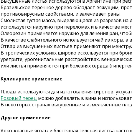
Высушенные листья используются в Аргентине при рес
Бразильское перечное дерево обладает вяжущим, пр
противовирусным свойствами, и залечивает раны.
Смолистая густая масса, выделяющаяся из разрезов на д
используется наружно при переломах и в качестве мест
Олеорезин применяется наружно для лечения ран, чтоб
В качестве слабительного используется чай из коры, а
Отвар из высушенных листьев применяют при менструа
В тропических условиях широко искользуется при бронхи
уретрите, урогенитальные расстройствах, венерически
или листья применяются при болезнях сердца (гипертен
Кулинарное применение
Плоды используются для изготовления сиропов, уксуса 
Розовый перец
можно добавлять в вина и использоват
В некоторых странах высушенные и измельченные плоды
Другое применение
Ярко-красные ягоды и блестящая зеленая листва часто