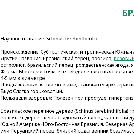
БР
Научное название: Schinus terebinthifolia
Происхождение: Субтропическая и тропическая Южная
Другие названия: Бразильский перец, ароэира,
розовый
остролист, бразильский перец, рождественская ягода,
Форма: Много косточковых плодов в плотных гроздьях,
4-5 мм в диаметре.
Плоды зеленые, когда молодые, становятся ярко-красн
Вкус: Слегка горьковатый.
Польза для здоровья: Полезен при простуде, гипертен
Бразильское перечное дерево (Schinus terebinthifolia)
включает дерево кешью, ядовитый плющ, ядовитый дуб,
Южной Америке (Юго-Восточная Бразилия, Северная Арге
или Перуанский перец, близкий родственник бразильск