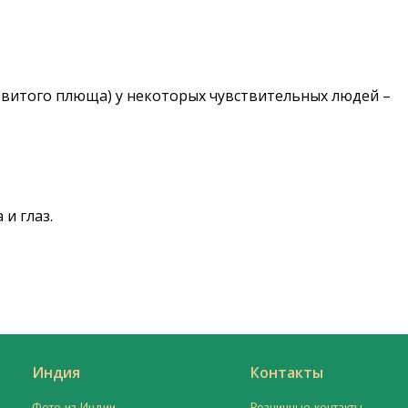
овитого плюща) у некоторых чувствительных людей –
и глаз.
Индия
Контакты
Фото из Индии
Розничные контакты