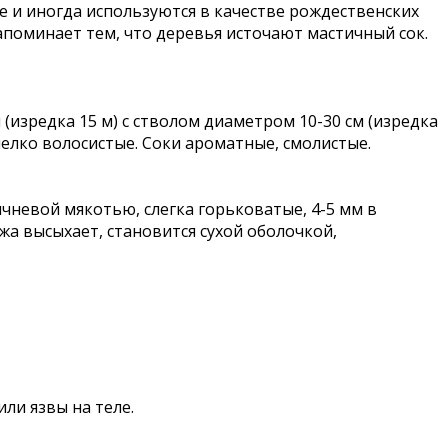
аре и иногда используются в качестве рождественских
апоминает тем, что деревья источают мастичный сок.
(изредка 15 м) с стволом диаметром 10-30 см (изредка
мелко волосистые. Соки ароматные, смолистые.
чневой мякотью, слегка горьковатые, 4-5 мм в
жа высыхает, становится сухой оболочкой,
ли язвы на теле.