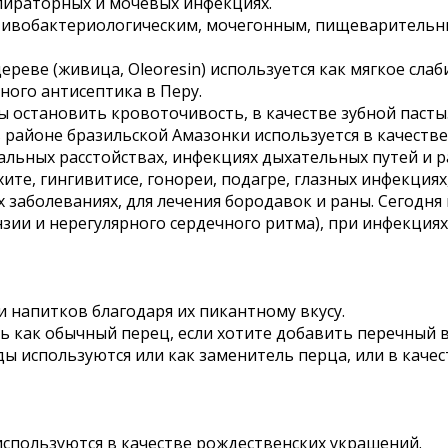
пираторных и мочевых инфекциях.
отивобактериологическим, мочегонным, пищеварител
ереве (живица, Oleoresin) используется как мягкое сла
ного антисептика в Перу.
ы остановить кровоточивость, в качестве зубной пасты
 в районе бразильской Амазонки используется в качеств
льных расстойствах, инфекциях дыхательных путей и р
те, гингивитисе, гонореи, подагре, глазных инфекциях,
х заболеваниях, для лечения бородавок и раны. Сегодн
зии и нерегулярного сердечного ритма), при инфекциях
и напитков благодаря их пикантному вкусу.
ь как обычный перец, если хотите добавить перечный в
 используются или как заменитель перца, или в качес
 используются в качестве рождественских украшений.