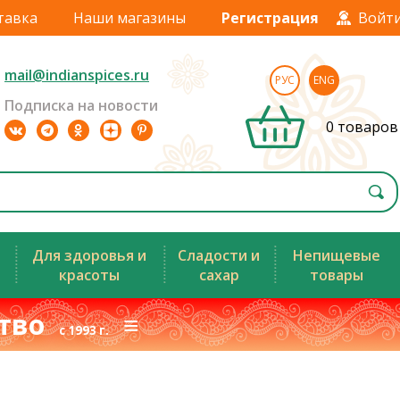
тавка
Наши магазины
Регистрация
Войт
mail@indianspices.ru
РУС
ENG
Подписка на новости
0 товаров
Для здоровья и
Сладости и
Непищевые
красоты
сахар
товары
ство
≡
с 1993 г.