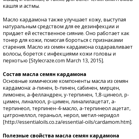
кашля и астмы.
Масло кардамона также улучшает кожу, выступая
натуральным средством для ее дезинфекции и
придает ей естественное сияние. Оно работает как
тонер для кожи, помогая бороться с признаками
старения. Масло из семян кардамона оздаравливает
волосы, борется с инфекциями кожи головы и
перхотью [Stylecraze.com March 13, 2015].
Состав масла семян кардамона
Основные химические компоненты масла из семян
кардамона: a-пинен, b-пинен, сабинен, мирцен,
лимонен, a-фелландрен, y-терпинен, 1,8-цинеол, p-
цимен, линалоол, p-цимен, линалилацетат, a-
терпинеол, терпинен-4-масло, a-терпинеол ацетат,
цитронеллол, гераньол, нерол, метил-неридол
[http://essentialoils.co.za/essential-oils/cardamom.htm].
Полезные свойства масла семян кардамона