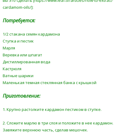
вы это сделать [https://www.leaf.tv/articles/how-to-extract-
cardamom-oils/]:
Потребуется:
1/2 стакана семян кардамона
Ступка и пестик
Марля
Веревка или шпагат
Дистиллированная вода
Кастрюля
Ватные шарики
Маленькая темная стеклянная банка с крышкой
Приготовление:
1. Крупно растолките кардамон пестиком в ступке.
2. Сложите марлю в три слоя и положите в нее кардамон.
Завяжите верхнюю часть, сделав мешочек.