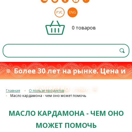
РУС
ENG
0 товаров
≡ Более 30 лет на рынке. Цена и
качество
≡
с 1993 г.
Главная
О пользе продуктов
Масло кардамона - чем оно может помочь
МАСЛО КАРДАМОНА - ЧЕМ ОНО
МОЖЕТ ПОМОЧЬ