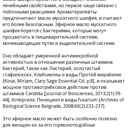
лечебными свойствами, но первое чаще связано с
побочными реакциями. Ароматерапевты
предпочитают масло мускатного шалфея, и считают
его более безопасным. Эфирное масло мускатного
шалфея борется с бактериями, которые могут
процветать в пищеварительной системе,
мочевыводящих путях и выделительной системе.
Оно обладает умеренной антимикробной
активностью в отношении различных штаммов
бактерий, таких как Листерий, золотистый
стафилококк, Клебсиеллы и виды Протей мирабилис
[Kinai, Miriam, Clary Sage Essential Oil, p.8], и оказывает
мощное противогрибковое действие против
штаммов Candida [Journal of Biosciences, 2013;2(1):39-
44], Аспергилл, Пеницилл и виды fusarium [Archives of
Biological Science Belgrade, 2008;60(2):233-237].
Это эфирное масло может быть особенно полезно
для женщин из-за его гормоноподобных