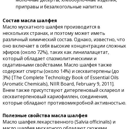
приправы и безалкогольные напитки.
Состав масла шалфея
Масло мускатного шалфея производится в
нескольких странах, и поэтому может иметь
различный химический состав. Однако, известно, что
оно включает в себя высокие концентрации сложных
эфиров (около 72%), таких как линилалацетат,
который обладает спазмолитическими и
седативными свойствами. Масло шалфея также
содержит спирты (около 14%) и сесквитерпены (до
3%) [The Complete Technology Book of Essential Oils
(Aromatic Chemicals), NIIR Board, February 9, 2011].
Внем также присутствуют дитерпеновый склареол и
сесквитерпеновый кариофиллен, соединения,
которые обладают противомикробной активностью.
Полезные свойства масла шалфея
Масло шалфея лекарственного (Salvia officinalis) и
масло шалфея мускатного обладают схожими