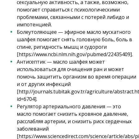
сексуальную активность, а также, возможно,
помогает справиться с психологическими
проблемами, связанными с потерей либидо и
импотенцией.
Болеутоляющее — эфирное масло мускатного
шалфея помогает снять головную боль, боль в
спине, ригидность мышц и судороги
[https://www.ncbi.nlm.nih.gov/pubmed/22435409].
Антисептик — масло шалфея может
использоваться для очищения ран и может
помочь защитить организм во время операции
и от других инфекций
[http://journals.tubitak.gov.tr/agriculture/abstract.
id=6704].
Регулятор артериального давления — это
масло помогает снизить кровяное давление,
расслабляя артерии, и снизить риск сердечных
заболеваний
[https://www.sciencedirect.com/science/article/abs/