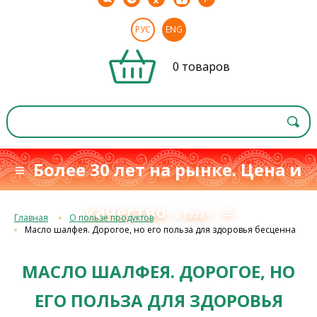
РУС
ENG
0 товаров
≡ Более 30 лет на рынке. Цена и
качество
≡
с 1993 г.
Главная
О пользе продуктов
Масло шалфея. Дорогое, но его польза для здоровья бесценна
МАСЛО ШАЛФЕЯ. ДОРОГОЕ, НО
ЕГО ПОЛЬЗА ДЛЯ ЗДОРОВЬЯ