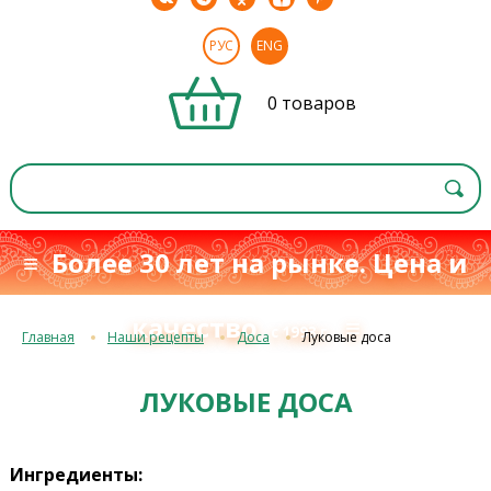
РУС
ENG
0 товаров
≡ Более 30 лет на рынке. Цена и
качество
≡
с 1993 г.
Главная
Наши рецепты
Доса
Луковые доса
ЛУКОВЫЕ ДОСА
Ингредиенты: