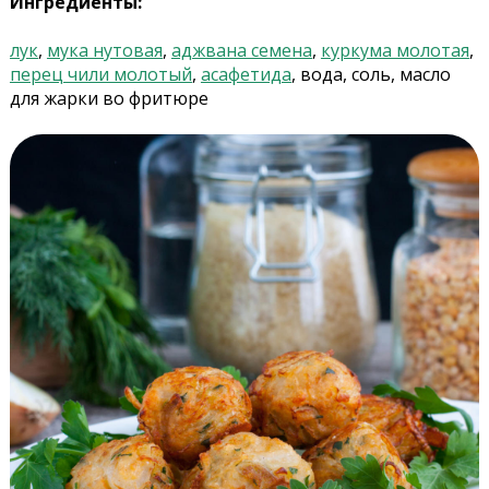
Ингредиенты:
лук
,
мука нутовая
,
аджвана семена
,
куркума молотая
,
перец чили молотый
,
асафетида
, вода, соль, масло
для жарки во фритюре