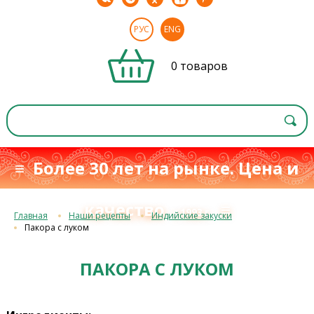
РУС
ENG
0 товаров
≡ Более 30 лет на рынке. Цена и
качество
≡
с 1993 г.
Главная
Наши рецепты
Индийские закуски
Пакора с луком
ПАКОРА С ЛУКОМ