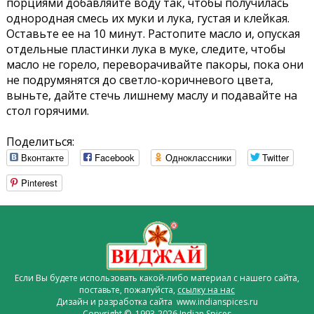
порциями добавляйте воду так, чтобы получилась
однородная смесь их муки и лука, густая и клейкая.
Оставьте ее на 10 минут. Растопите масло и, опуская
отдельные пластинки лука в муке, следите, чтобы
масло не горело, переворачивайте пакоры, пока они
не подрумянятся до светло-коричневого цвета,
выньте, дайте стечь лишнему маслу и подавайте на
стол горячими.
Поделиться:
Вконтакте
Facebook
Одноклассники
Twitter
Pinterest
Если Вы будете использовать какой-либо материал с нашего сайта,
поставьте, пожалуйста,
ссылку на нас
Дизайн и разработка сайта www.indianspices.ru
Copyright © 1993-2026 Indian Spices