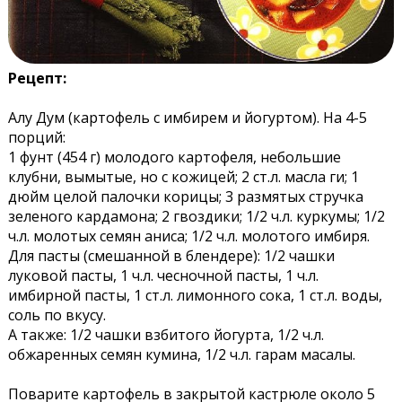
Рецепт:
Алу Дум (картофель с имбирем и йогуртом). На 4-5
порций:
1 фунт (454 г) молодого картофеля, небольшие
клубни, вымытые, но с кожицей; 2 ст.л. масла ги; 1
дюйм целой палочки корицы; 3 размятых стручка
зеленого кардамона; 2 гвоздики; 1/2 ч.л. куркумы; 1/2
ч.л. молотых семян аниса; 1/2 ч.л. молотого имбиря.
Для пасты (смешанной в блендере): 1/2 чашки
луковой пасты, 1 ч.л. чесночной пасты, 1 ч.л.
имбирной пасты, 1 ст.л. лимонного сока, 1 ст.л. воды,
соль по вкусу.
А также: 1/2 чашки взбитого йогурта, 1/2 ч.л.
обжаренных семян кумина, 1/2 ч.л. гарам масалы.
Поварите картофель в закрытой кастрюле около 5