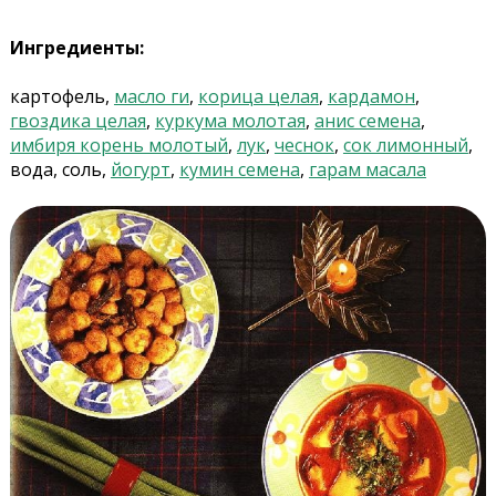
Ингредиенты:
картофель,
масло ги
,
корица целая
,
кардамон
,
гвоздика целая
,
куркума молотая
,
анис семена
,
имбиря корень молотый
,
лук
,
чеснок
,
сок лимонный
,
вода, соль,
йогурт
,
кумин семена
,
гарам масала