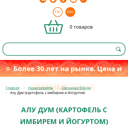
РУС
ENG
0 товаров
≡ Более 30 лет на рынке. Цена и
качество
≡
с 1993 г.
Главная
Наши рецепты
Овощные блюда
Алу Дум (картофель с имбирем и йогуртом)
АЛУ ДУМ (КАРТОФЕЛЬ С
ИМБИРЕМ И ЙОГУРТОМ)