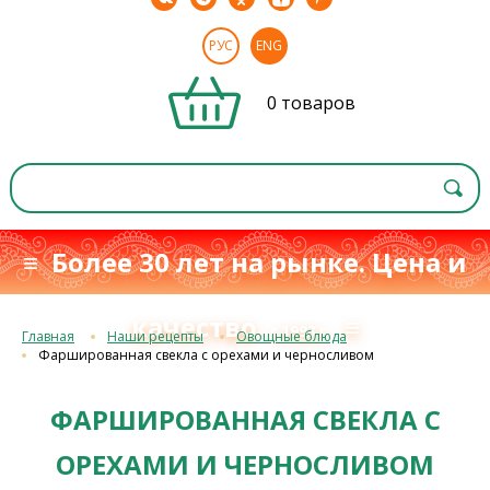
РУС
ENG
0 товаров
≡ Более 30 лет на рынке. Цена и
качество
≡
с 1993 г.
Главная
Наши рецепты
Овощные блюда
Фаршированная свекла с орехами и черносливом
ФАРШИРОВАННАЯ СВЕКЛА С
ОРЕХАМИ И ЧЕРНОСЛИВОМ