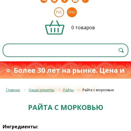
РУС
ENG
0 товаров
≡ Более 30 лет на рынке. Цена и
качество
≡
с 1993 г.
Главная
Наши рецепты
Райты
Райта с морковью
РАЙТА С МОРКОВЬЮ
Ингредиенты: