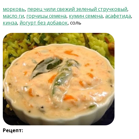
морковь
,
перец чили свежий зеленый стручковый
,
масло ги
,
горчицы семена
,
кумин семена
,
асафетида
,
кинза
,
йогурт без добавок
, соль
Рецепт: