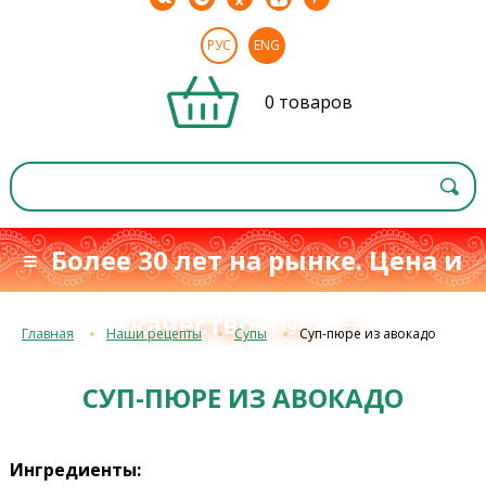
РУС
ENG
0 товаров
≡ Более 30 лет на рынке. Цена и
качество
≡
с 1993 г.
Главная
Наши рецепты
Супы
Суп-пюре из авокадо
СУП-ПЮРЕ ИЗ АВОКАДО
Ингредиенты: