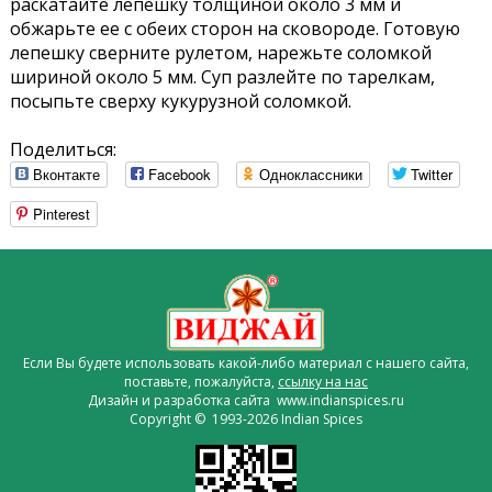
раскатайте лепешку толщиной около 3 мм и
обжарьте ее с обеих сторон на сковороде. Готовую
лепешку сверните рулетом, нарежьте соломкой
шириной около 5 мм. Суп разлейте по тарелкам,
посыпьте сверху кукурузной соломкой.
Поделиться:
Вконтакте
Facebook
Одноклассники
Twitter
Pinterest
Если Вы будете использовать какой-либо материал с нашего сайта,
поставьте, пожалуйста,
ссылку на нас
Дизайн и разработка сайта www.indianspices.ru
Copyright © 1993-2026 Indian Spices