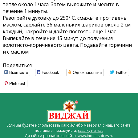
тепле около 1 часа. Затем выложите и месите в
течение 1 минуты.
Разогрейте духовку до 250° С, смажьте противень
маслом, сделайте 36 маленьких шариков около 2 см
каждый, накройте и дайте постоять еще 1 час.
Выпекайте в течение 15 минут до получения
золотисто-коричневого цвета. Подавайте горячими
и с маслом.
Поделиться:
Вконтакте
Facebook
Одноклассники
Twitter
Pinterest
Если Вы будете использовать какой-либо материал с нашего сайта,
поставьте, пожалуйста,
ссылку на нас
Дизайн и разработка сайта www.indianspices.ru