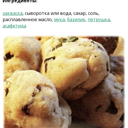
Ингредиенты:
закваска
, сыворотка или вода, сахар, соль,
расплавленное масло,
мука
,
базилик
,
петрушка
,
асафетида