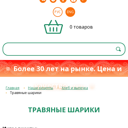
РУС
ENG
0 товаров
≡ Более 30 лет на рынке. Цена и
качество
≡
с 1993 г.
Главная
Наши рецепты
Хлеб и выпечка
Травяные шарики
ТРАВЯНЫЕ ШАРИКИ