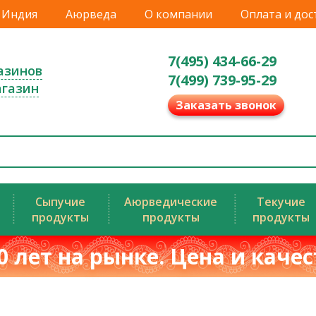
Индия
Аюрведа
О компании
Оплата и дос
7(495) 434-66-29
азинов
7(499) 739-95-29
агазин
Заказать звонок
Сыпучие
Аюрведические
Текучие
продукты
продукты
продукты
0 лет на рынке. Цена и каче