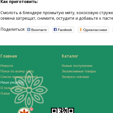
Как приготовить:
Смолоть в блендере промытую мяту, кокосовую стружку,
семена затрещат, снимите, остудите и добавьте к паст
Поделиться:
Вконтакте
Facebook
Одноклассники
Главная
Каталог
Новости
Новые поступления
Поиск по всему сайту
Эксклюзивные товары
Список производителей
Экспресс-магазин
Наши рецепты
О пользе продуктов
Статьи