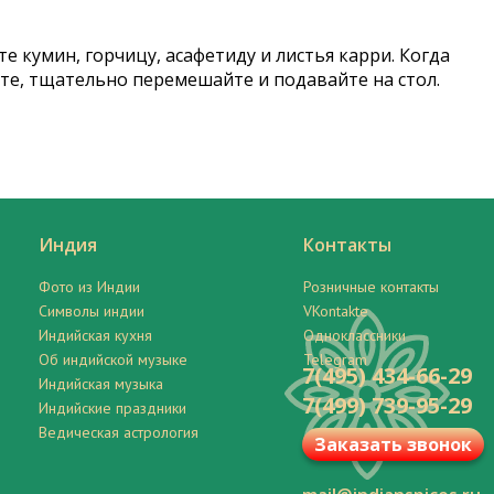
 кумин, горчицу, асафетиду и листья карри. Когда
ите, тщательно перемешайте и подавайте на стол.
Индия
Контакты
Фото из Индии
Розничные контакты
Символы индии
VKontakte
Индийская кухня
Одноклассники
Об индийской музыке
Telegram
7(495) 434-66-29
Индийская музыка
7(499) 739-95-29
Индийские праздники
Ведическая астрология
Заказать звонок