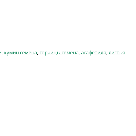
и
,
кумин семена
,
горчицы семена
,
асафетида
,
листья