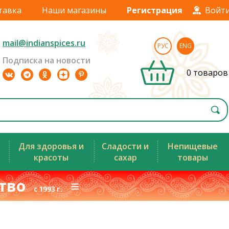
тавка
Наши магазины
Регистрация
Войт
mail@indianspices.ru
РУС
ENG
Подписка на новости
0 товаров
Для здоровья и
Сладости и
Непищевые
красоты
сахар
товары
ство
≡
с 1993 г.