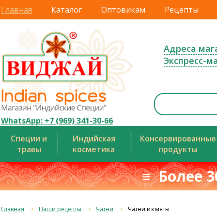
Главная
Каталог
Оптовикам
Рецепты
Адреса маг
Экспресс-м
WhatsApp: +7 (969) 341-30-66
Специи и
Индийская
Консервированные
травы
косметика
продукты
≡ Более 3
Главная
Наши рецепты
Чатни
Чатни из мяты