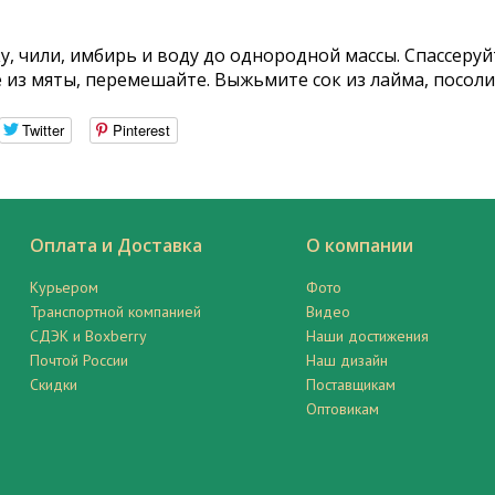
 чили, имбирь и воду до однородной массы. Спассеруйте
е из мяты, перемешайте. Выжьмите сок из лайма, посол
Twitter
Pinterest
Оплата и Доставка
О компании
Курьером
Фото
Транспортной компанией
Видео
СДЭК и Boxberry
Наши достижения
Почтой России
Наш дизайн
Скидки
Поставщикам
Оптовикам