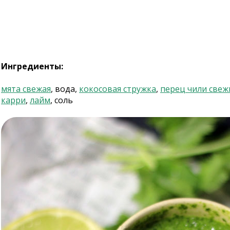
Ингредиенты:
мята свежая
, вода,
кокосовая стружка
,
перец чили свеж
карри
,
лайм
, соль