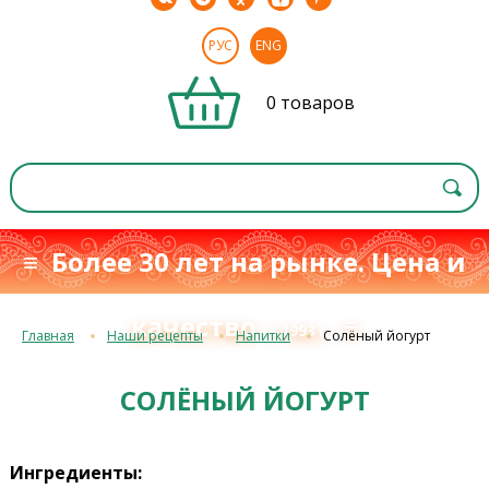
РУС
ENG
0 товаров
≡ Более 30 лет на рынке. Цена и
качество
≡
с 1993 г.
Главная
Наши рецепты
Напитки
Солёный йогурт
СОЛЁНЫЙ ЙОГУРТ
Ингредиенты: