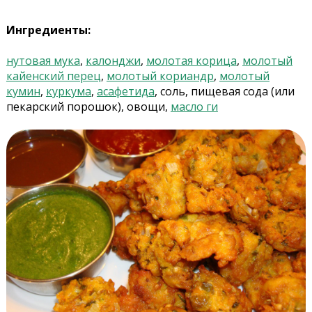
Ингредиенты:
нутовая мука
,
калонджи
,
молотая корица
,
молотый
кайенский перец
,
молотый кориандр
,
молотый
кумин
,
куркума
,
асафетида
, соль, пищевая сода (или
пекарский порошок), овощи,
масло ги