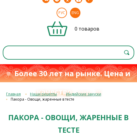
РУС
ENG
0 товаров
≡ Более 30 лет на рынке. Цена и
качество
≡
с 1993 г.
Главная
Наши рецепты
Индийские закуски
Пакора - Овощи, жаренные в тесте
ПАКОРА - ОВОЩИ, ЖАРЕННЫЕ В
ТЕСТЕ