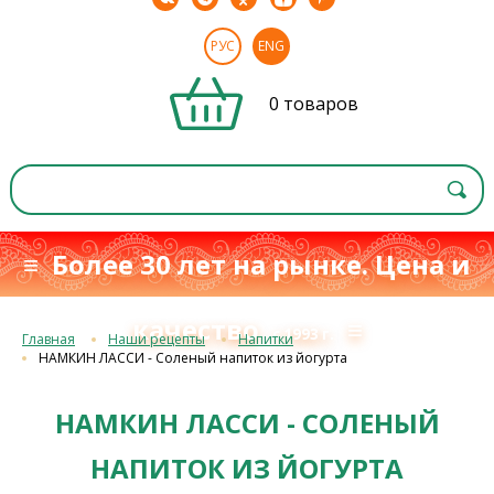
РУС
ENG
0 товаров
≡ Более 30 лет на рынке. Цена и
качество
≡
с 1993 г.
Главная
Наши рецепты
Напитки
НАМКИН ЛАССИ - Соленый напиток из йогурта
НАМКИН ЛАССИ - СОЛЕНЫЙ
НАПИТОК ИЗ ЙОГУРТА