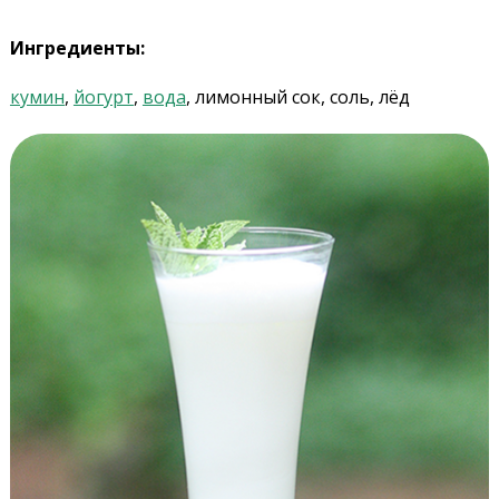
Ингредиенты:
кумин
,
йогурт
,
вода
, лимонный сок, соль, лёд