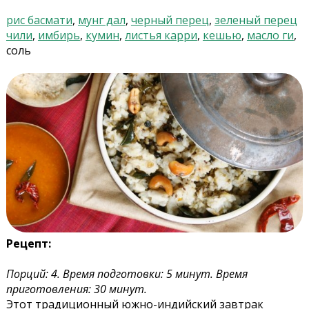
рис басмати
,
мунг дал
,
черный перец
,
зеленый перец
чили
,
имбирь
,
кумин
,
листья карри
,
кешью
,
масло ги
,
соль
Рецепт:
Порций: 4. Время подготовки: 5 минут. Время
приготовления: 30 минут.
Этот традиционный южно-индийский завтрак