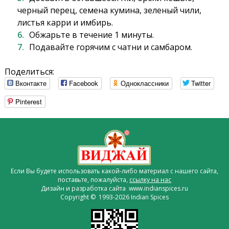
черный перец, семена кумина, зеленый чили,
листья карри и имбирь.
Обжарьте в течение 1 минуты.
Подавайте горячим с чатни и самбаром.
Поделиться:
Вконтакте
Facebook
Одноклассники
Twitter
Pinterest
Если Вы будете использовать какой-либо материал с нашего сайта,
поставьте, пожалуйста,
ссылку на нас
Дизайн и разработка сайта www.indianspices.ru
Copyright © 1993-2026 Indian Spices