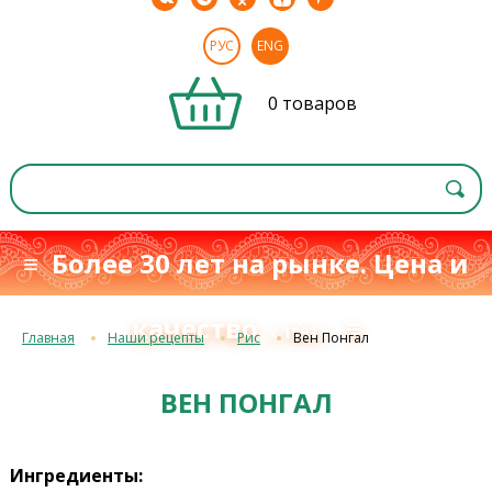
РУС
ENG
0 товаров
≡ Более 30 лет на рынке. Цена и
качество
≡
с 1993 г.
Главная
Наши рецепты
Рис
Вен Понгал
ВЕН ПОНГАЛ
Ингредиенты: