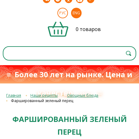
РУС
ENG
0 товаров
≡ Более 30 лет на рынке. Цена и
качество
≡
с 1993 г.
Главная
Наши рецепты
Овощные блюда
Фаршированный зеленый перец
ФАРШИРОВАННЫЙ ЗЕЛЕНЫЙ
ПЕРЕЦ