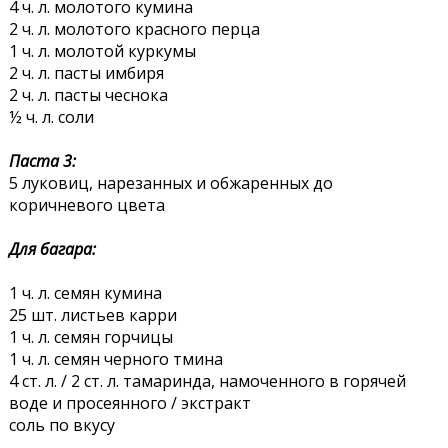
4 ч. л. молотого кумина
2 ч. л. молотого красного перца
1 ч. л. молотой куркумы
2 ч. л. пасты имбиря
2 ч. л. пасты чеснока
½ ч. л. соли
Паста 3:
5 луковиц, нарезанных и обжаренных до
коричневого цвета
Для багара:
1 ч. л. семян кумина
25 шт. листьев карри
1 ч. л. семян горчицы
1 ч. л. семян черного тмина
4 ст. л. / 2 ст. л. тамаринда, намоченного в горячей
воде и просеянного / экстракт
соль по вкусу