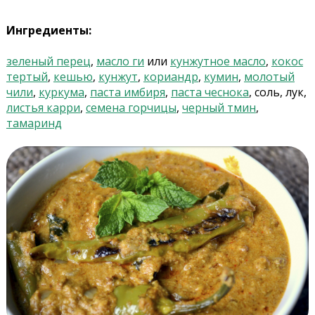
Ингредиенты:
зеленый перец
,
масло ги
или
кунжутное масло
,
кокос
тертый
,
кешью
,
кунжут
,
кориандр
,
кумин
,
молотый
чили
,
куркума
,
паста имбиря
,
паста чеснока
, соль, лук,
листья карри
,
семена горчицы
,
черный тмин
,
тамаринд