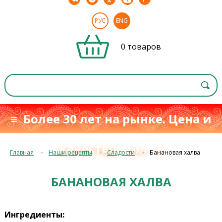
РУС
ENG
0 товаров
≡ Более 30 лет на рынке. Цена и
качество
≡
с 1993 г.
Главная
Наши рецепты
Сладости
Банановая халва
БАНАНОВАЯ ХАЛВА
Ингредиенты: