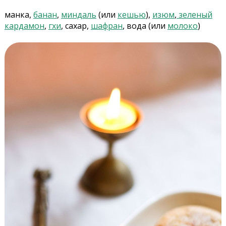
манка,
банан
,
миндаль
(или
кешью
),
изюм
,
зеленый
кардамон
,
гхи
, сахар,
шафран
, вода (или
молоко
)