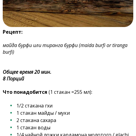
Рецепт:
майда бурфи или тиранга бурфи (maida burfi or tiranga
burfi)
Общее время 20 мин.
8 Порций
Что понадобится
(1 стакан =255 мл):
1/2 стакана гхи
1 стакан майды / муки
2 стакана сахара
1 стакан воды
1/4 чайной ложки кардамона молотого / elachi