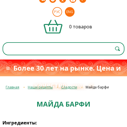
РУС
ENG
0 товаров
≡ Более 30 лет на рынке. Цена и
качество
≡
с 1993 г.
Главная
Наши рецепты
Сладости
Майда барфи
МАЙДА БАРФИ
Ингредиенты: