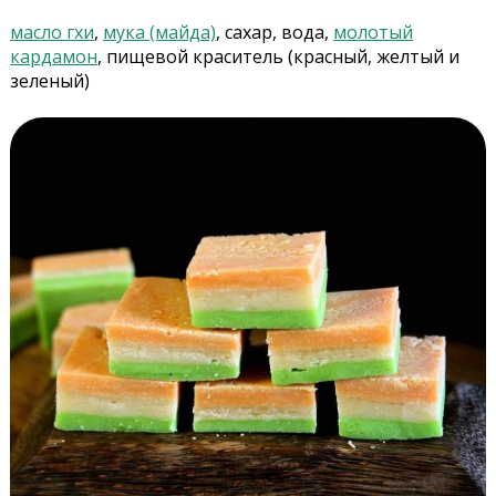
масло гхи
,
мука (майда)
, сахар, вода,
молотый
кардамон
, пищевой краситель (красный, желтый и
зеленый)