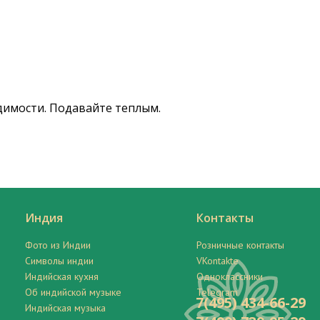
димости. Подавайте теплым.
Индия
Контакты
Фото из Индии
Розничные контакты
Символы индии
VKontakte
Индийская кухня
Одноклассники
Об индийской музыке
Telegram
7(495) 434-66-29
Индийская музыка