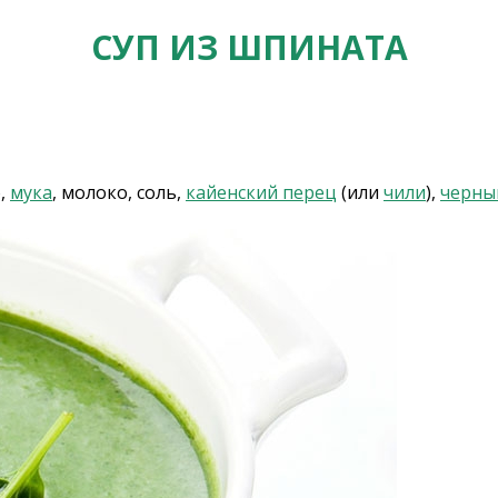
СУП ИЗ ШПИНАТА
о,
мука
, молоко, соль,
кайенский перец
(или
чили
),
черны