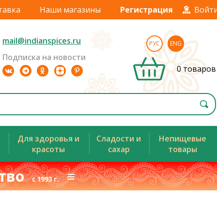
тавка
Наши магазины
Регистрация
Войт
mail@indianspices.ru
РУС
ENG
Подписка на новости
0 товаров
Для здоровья и
Сладости и
Непищевые
красоты
сахар
товары
ство
≡
с 1993 г.