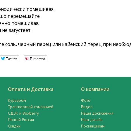
ериодически помешивая.
ошо перемешайте.
оянно помешивая.
не загустеет.
те соль, черный перец или кайенский перец при необхо
Twitter
Pinterest
Оплата и Доставка
О компании
Курьером
Фото
Транспортной компанией
Видео
СДЭК и Boxberry
Наши достижения
Почтой России
Наш дизайн
Скидки
Поставщикам