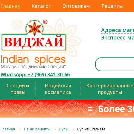
Главная
Каталог
Оптовикам
Рецепты
Адреса маг
Экспресс-м
WhatsApp: +7 (969) 341-30-66
Специи и
Индийская
Консервированные
травы
косметика
продукты
≡ Более 3
Главная
Наши рецепты
Супы
Суп из шпината