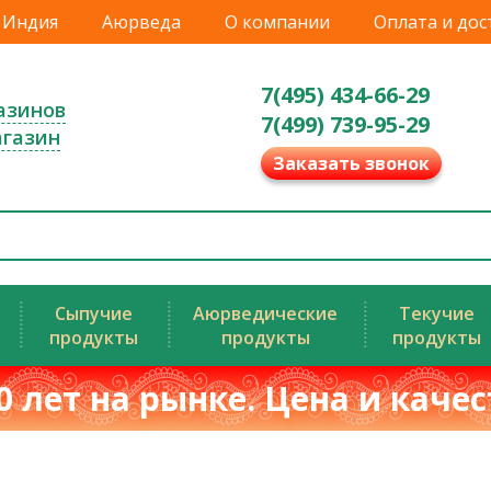
Индия
Аюрведа
О компании
Оплата и дос
7(495) 434-66-29
азинов
7(499) 739-95-29
агазин
Заказать звонок
Сыпучие
Аюрведические
Текучие
продукты
продукты
продукты
0 лет на рынке. Цена и каче