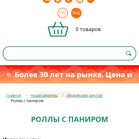
РУС
ENG
0 товаров
≡ Более 30 лет на рынке. Цена и
качество
≡
с 1993 г.
Главная
Наши рецепты
Индийские закуски
Роллы с паниром
РОЛЛЫ С ПАНИРОМ