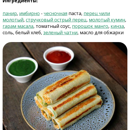
Ингредиенты:
панир
,
имбирно
-
чесночная
паста,
перец чили
молотый
,
стручковый острый перец
,
молотый кумин
,
гарам масала
, томатный соус,
порошок манго
,
кинза
,
соль, белый хлеб,
зеленый чатни
, масло для обжарки