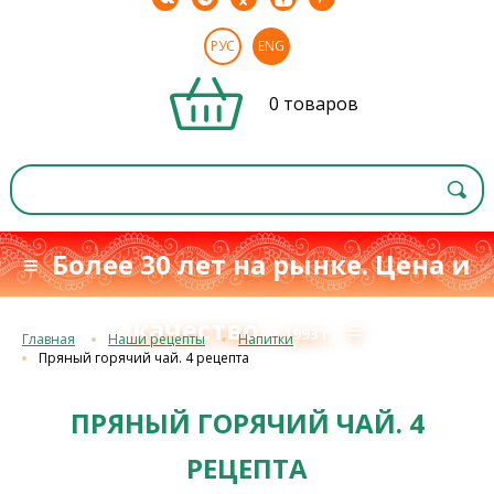
РУС
ENG
0 товаров
≡ Более 30 лет на рынке. Цена и
качество
≡
с 1993 г.
Главная
Наши рецепты
Напитки
Пряный горячий чай. 4 рецепта
ПРЯНЫЙ ГОРЯЧИЙ ЧАЙ. 4
РЕЦЕПТА