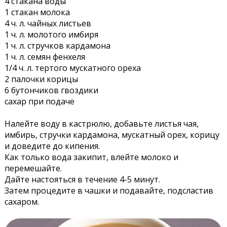
4 стакана воды
1 стакан молока
4 ч. л. чайных листьев
1 ч. л. молотого имбиря
1 ч. л. стручков кардамона
1 ч. л. семян фенхеля
1/4 ч. л. тертого мускатного ореха
2 палочки корицы
6 бутончиков гвоздики
сахар при подаче
Налейте воду в кастрюлю, добавьте листья чая,
имбирь, стручки кардамона, мускатный орех, корицу
и доведите до кипения.
Как только вода закипит, влейте молоко и
перемешайте.
Дайте настояться в течение 4-5 минут.
Затем процедите в чашки и подавайте, подсластив
сахаром.