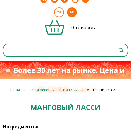
РУС
ENG
0 товаров
≡ Более 30 лет на рынке. Цена и
качество
≡
с 1993 г.
Главная
Наши рецепты
Напитки
Манговый ласси
МАНГОВЫЙ ЛАССИ
Ингредиенты: