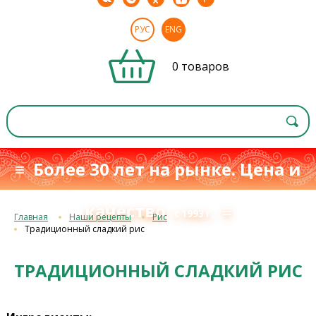
РУС
ENG
0 товаров
≡ Более 30 лет на рынке. Цена и
качество
≡
с 1993 г.
Главная
Наши рецепты
Рис
Традиционный сладкий рис
ТРАДИЦИОННЫЙ СЛАДКИЙ РИС