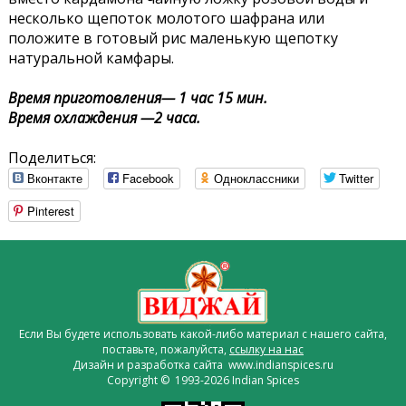
несколько щепоток молотого шафрана или
положите в готовый рис маленькую щепотку
натуральной камфары.
Время приготовления— 1 час 15 мин.
Время охлаждения —2 часа.
Поделиться:
Вконтакте
Facebook
Одноклассники
Twitter
Pinterest
Если Вы будете использовать какой-либо материал с нашего сайта,
поставьте, пожалуйста,
ссылку на нас
Дизайн и разработка сайта www.indianspices.ru
Copyright © 1993-2026 Indian Spices