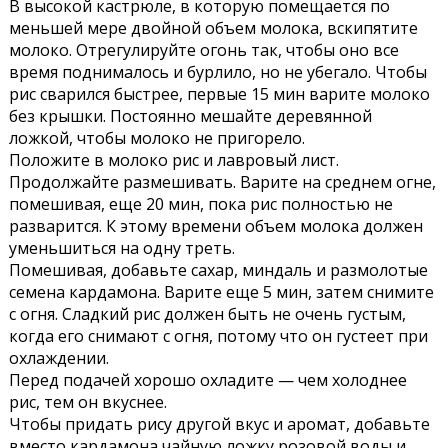
В высокой кастрюле, в которую помещается по
меньшей мере двойной объем молока, вскипятите
молоко. Отрегулируйте огонь так, чтобы оно все
время поднималось и бурлило, но не убегало. Чтобы
рис сварился быстрее, первые 15 мин варите молоко
без крышки. Постоянно мешайте деревянной
ложкой, чтобы молоко не пригорело.
Положите в молоко рис и лавровый лист.
Продолжайте размешивать. Варите на среднем огне,
помешивая, еще 20 мин, пока рис полностью не
разварится. К этому времени объем молока должен
уменьшиться на одну треть.
Помешивая, добавьте сахар, миндаль и размолотые
семена кардамона. Варите еще 5 мин, затем снимите
с огня. Сладкий рис должен быть не очень густым,
когда его снимают с огня, потому что он густеет при
охлаждении.
Перед подачей хорошо охладите — чем холоднее
рис, тем он вкуснее.
Чтобы придать рису другой вкус и аромат, добавьте
вместо кардамона чайную ложку розовой воды и