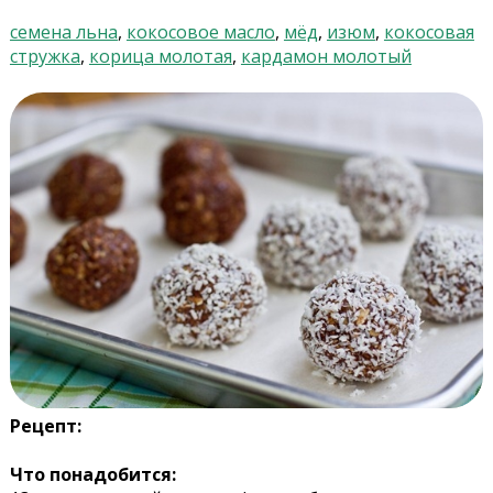
семена льна
,
кокосовое масло
,
мёд
,
изюм
,
кокосовая
стружка
,
корица молотая
,
кардамон молотый
Рецепт:
Что понадобится: