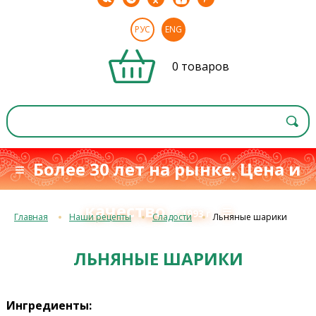
РУС
ENG
0 товаров
≡ Более 30 лет на рынке. Цена и
качество
≡
с 1993 г.
Главная
Наши рецепты
Сладости
Льняные шарики
ЛЬНЯНЫЕ ШАРИКИ
Ингредиенты: