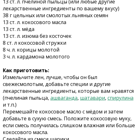
13 ст. л. пчелиной пыльцы (или любые другие
лекарственные ингредиенты по вашему вкусу)
38 г цельных или смолотых льняных семян
13 ст. л. кокосового масла
13 ст. л. мёда
13 ст. л. изюма без косточек
8 ст. л кокосовой стружки
8 ч. л. корицы молотой
3 ч. л. кардамона молотого
Как приготовить:
Измельчите лен, лучше, чтобы он был
свежесмолотым, добавьте специи и другие
лекарственные ингредиенты, которые вам нравятся
(пчелиная пыльца,
ашваганда
,
шатавари
,
спирулина
и т.п.)
Перемешайте кокосовое масло с мёдом и затем
добавьте в сухую смесь. Положите кокосовую муку,
если смесь получилась слишком влажная или больше
кокосового масла.
Сделайте из смеси шарики.