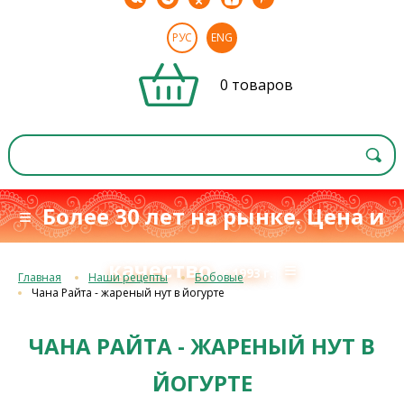
РУС
ENG
0 товаров
≡ Более 30 лет на рынке. Цена и
качество
≡
с 1993 г.
Главная
Наши рецепты
Бобовые
Чана Райта - жареный нут в йогурте
ЧАНА РАЙТА - ЖАРЕНЫЙ НУТ В
ЙОГУРТЕ