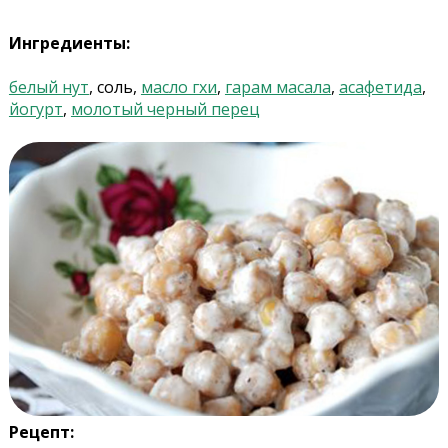
Ингредиенты:
белый нут
, соль,
масло гхи
,
гарам масала
,
асафетида
,
йогурт
,
молотый черный перец
Рецепт: