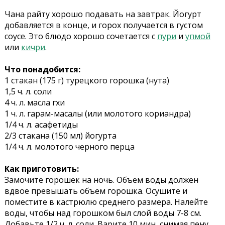
Чана райту хорошо подавать на завтрак. Йогурт
добавляется в конце, и горох получается в густом
соусе. Это блюдо хорошо сочетается с
пури
и
упмой
или
кичри
.
Что понадобится:
1 стакан (175 г) турецкого горошка (нута)
1,5 ч. л. соли
4 ч. л. масла гхи
1 ч. л. гарам-масалы (или молотого кориандра)
1/4 ч. л. асафетиды
2/3 стакана (150 мл) йогурта
1/4 ч. л. молотого черного перца
Как приготовить:
Замочите горошек на ночь. Объем воды должен
вдвое превышать объем горошка. Осушите и
поместите в кастрюлю среднего размера. Налейте
воды, чтобы над горошком был слой воды 7-8 см.
Добавьте 1/2 ч. л. соли. Варите 10 мин, снимая пену.