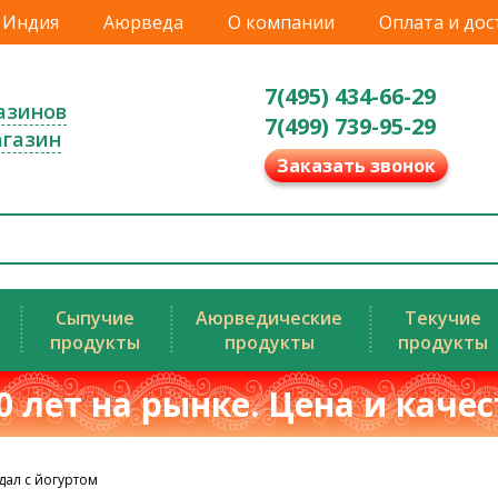
Индия
Аюрведа
О компании
Оплата и дос
7(495) 434-66-29
азинов
7(499) 739-95-29
агазин
Заказать звонок
Сыпучие
Аюрведические
Текучие
продукты
продукты
продукты
0 лет на рынке. Цена и каче
дал с йогуртом