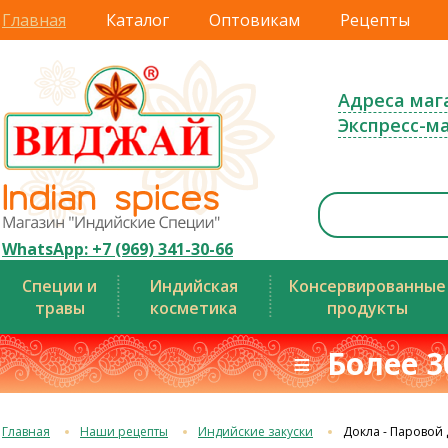
Главная
Каталог
Оптовикам
Рецепты
Адреса маг
Экспресс-м
WhatsApp: +7 (969) 341-30-66
Специи и
Индийская
Консервированные
травы
косметика
продукты
≡ Более 3
Главная
Наши рецепты
Индийские закуски
Докла - Паровой 