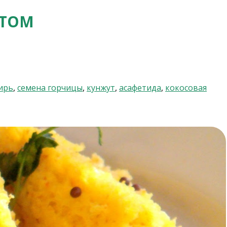
РТОМ
ирь
,
семена горчицы
,
кунжут
,
асафетида
,
кокосовая