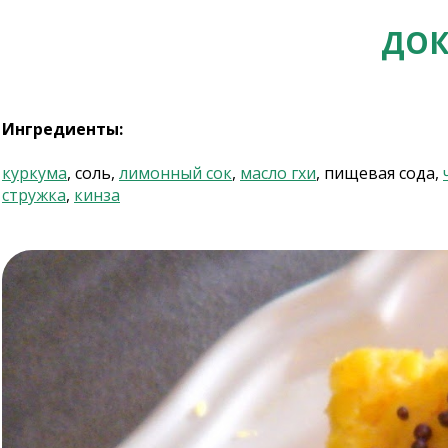
ДОК
Ингредиенты:
куркума
, соль,
лимонный сок
,
масло гхи
, пищевая сода,
стружка
,
кинза