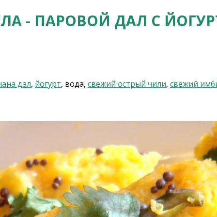
ЛА - ПАРОВОЙ ДАЛ С ЙОГУ
чана дал
,
йогурт
, вода,
свежий острый чили
,
свежий имб