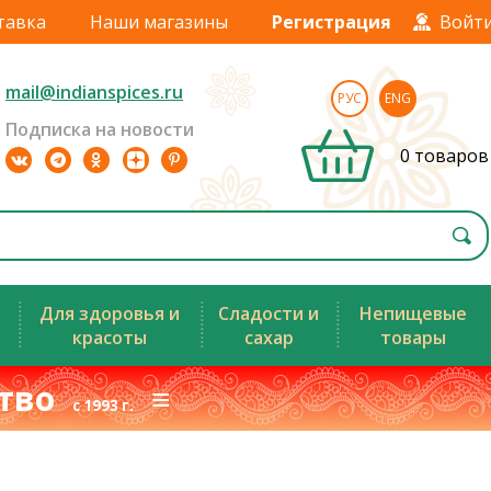
тавка
Наши магазины
Регистрация
Войт
mail@indianspices.ru
РУС
ENG
Подписка на новости
0 товаров
Для здоровья и
Сладости и
Непищевые
красоты
сахар
товары
ство
≡
с 1993 г.