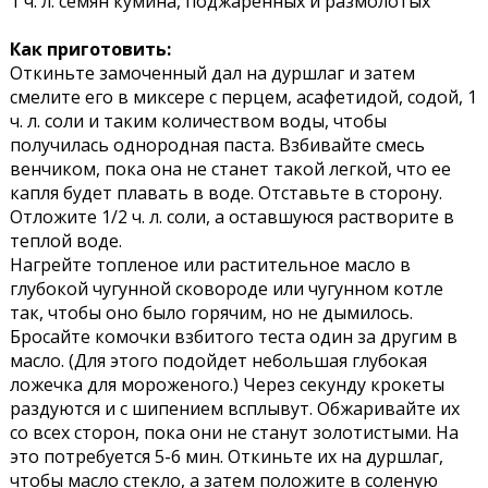
1 ч. л. семян кумина, поджаренных и размолотых
Как приготовить:
Откиньте замоченный дал на дуршлаг и затем
смелите его в миксере с перцем, асафетидой, содой, 1
ч. л. соли и таким количеством воды, чтобы
получилась однородная паста. Взбивайте смесь
венчиком, пока она не станет такой легкой, что ее
капля будет плавать в воде. Отставьте в сторону.
Отложите 1/2 ч. л. соли, а оставшуюся растворите в
теплой воде.
Нагрейте топленое или растительное масло в
глубокой чугунной сковороде или чугунном котле
так, чтобы оно было горячим, но не дымилось.
Бросайте комочки взбитого теста один за другим в
масло. (Для этого подойдет небольшая глубокая
ложечка для мороженого.) Через секунду крокеты
раздуются и с шипением всплывут. Обжаривайте их
со всех сторон, пока они не станут золотистыми. На
это потребуется 5-6 мин. Откиньте их на дуршлаг,
чтобы масло стекло, а затем положите в соленую