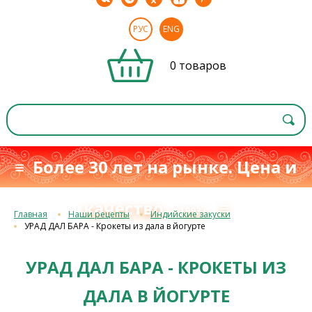
РУС
ENG
0 товаров
≡ Более 30 лет на рынке. Цена и
качество
≡
с 1993 г.
Главная
Наши рецепты
Индийские закуски
УРАД ДАЛ БАРА - Крокеты из дала в йогурте
УРАД ДАЛ БАРА - КРОКЕТЫ ИЗ
ДАЛА В ЙОГУРТЕ