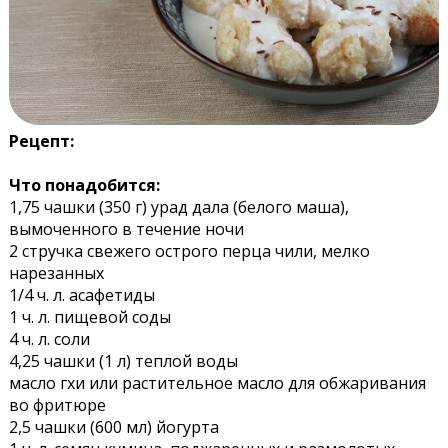
Рецепт:
Что понадобится:
1,75 чашки (350 г) урад дала (белого маша),
вымоченного в течение ночи
2 стручка свежего острого перца чили, мелко
нарезанных
1/4 ч. л. асафетиды
1 ч. л. пищевой соды
4 ч. л. соли
4,25 чашки (1 л) теплой воды
масло гхи или растительное масло для обжаривания
во фритюре
2,5 чашки (600 мл) йогурта