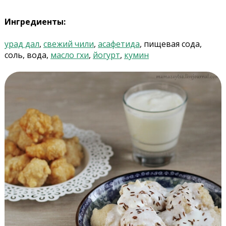
Ингредиенты:
урад дал
,
свежий чили
,
асафетида
, пищевая сода,
соль, вода,
масло гхи
,
йогурт
,
кумин