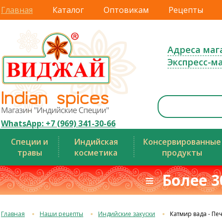
Главная
Каталог
Оптовикам
Рецепты
Адреса маг
Экспресс-м
WhatsApp: +7 (969) 341-30-66
Специи и
Индийская
Консервированные
травы
косметика
продукты
≡ Более 3
Главная
Наши рецепты
Индийские закуски
Катмир вада - Пе