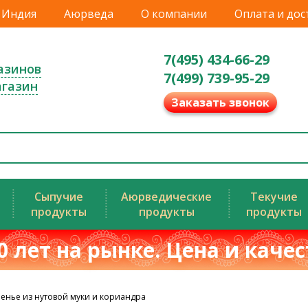
Индия
Аюрведа
О компании
Оплата и дос
7(495) 434-66-29
азинов
7(499) 739-95-29
агазин
Заказать звонок
Сыпучие
Аюрведические
Текучие
продукты
продукты
продукты
0 лет на рынке. Цена и каче
ченье из нутовой муки и кориандра