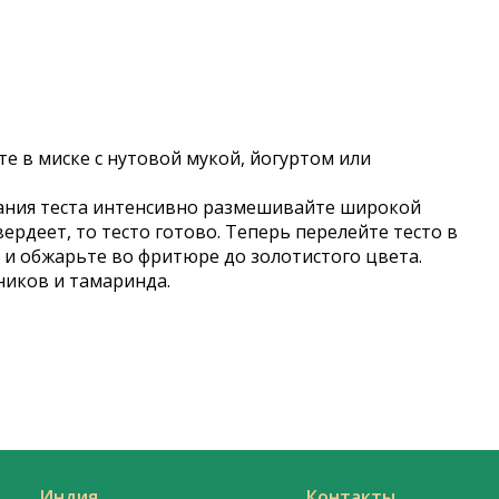
е в миске с нутовой мукой, йогуртом или
евания теста интенсивно размешивайте широкой
ердеет, то тесто готово. Теперь перелейте тесто в
и и обжарьте во фритюре до золотистого цвета.
ников и тамаринда.
Индия
Контакты