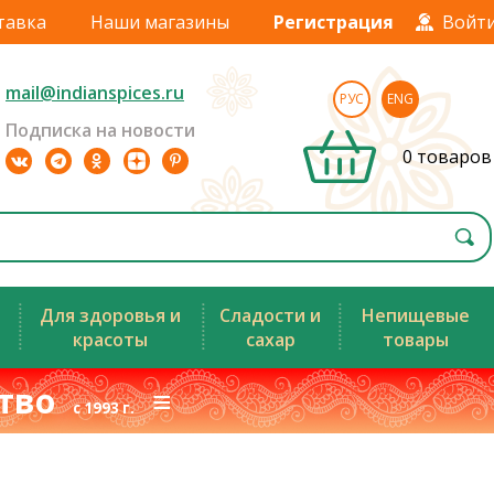
тавка
Наши магазины
Регистрация
Войт
mail@indianspices.ru
РУС
ENG
Подписка на новости
0 товаров
Для здоровья и
Сладости и
Непищевые
красоты
сахар
товары
ство
≡
с 1993 г.