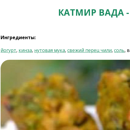
КАТМИР ВАДА 
Ингредиенты:
йогурт
,
кинза
,
нутовая мука
,
свежий перец чили
,
соль
, 