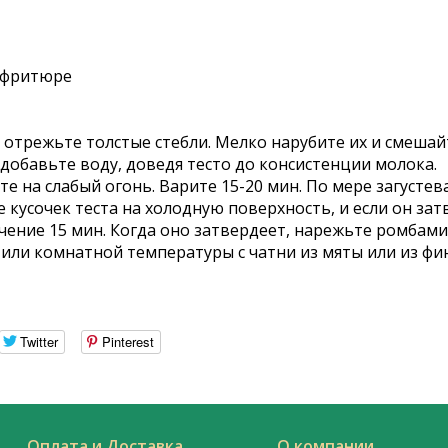
о фритюре
трежьте толстые стебли. Мелко нарубите их и смешайт
обавьте воду, доведя тесто до консистенции молока.
те на слабый огонь. Варите 15-20 мин. По мере загуст
кусочек теста на холодную поверхность, и если он затв
ечение 15 мин. Когда оно затвердеет, нарежьте ромбам
 или комнатной температуры с чатни из мяты или из фи
Twitter
Pinterest
Оплата и Доставка
О компании