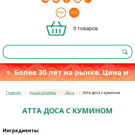
РУС
ENG
0 товаров
≡ Более 30 лет на рынке. Цена и
качество
≡
с 1993 г.
Главная
Наши рецепты
Доса
Атта доса с кумином
АТТА ДОСА С КУМИНОМ
Ингредиенты: