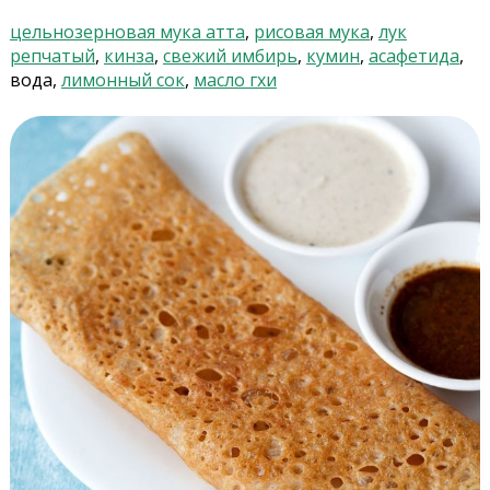
цельнозерновая мука атта
,
рисовая мука
,
лук
репчатый
,
кинза
,
свежий имбирь
,
кумин
,
асафетида
,
вода,
лимонный сок
,
масло гхи