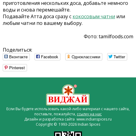
приготовления нескольких доса, добавьте немного
воды и снова перемешайте.
Подавайте Атта доса сразу с
кокосовым чатни
или
любым чатни по вашему выбору.
Фото: tamilfoods.com
Поделиться:
Вконтакте
Facebook
Одноклассники
Twitter
Pinterest
Если Вы будете использовать какой-либо материал с нашего сайта,
поставьте, пожалуйста,
ссылку на нас
Дизайн и разработка сайта www.indianspices.ru
Copyright © 1993-2026 Indian Spices