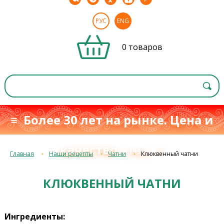
РУС
ENG
0 товаров
≡ Более 30 лет на рынке. Цена и
качество
≡
с 1993 г.
Главная
Наши рецепты
Чатни
Клюквенный чатни
КЛЮКВЕННЫЙ ЧАТНИ
Ингредиенты: