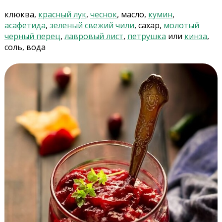
клюква,
красный лук
,
чеснок
, масло,
кумин
,
асафетида
,
зеленый свежий чили
, сахар,
молотый
черный перец
,
лавровый лист
,
петрушка
или
кинза
,
соль, вода