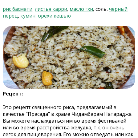
рис басмати
,
листья карри
,
масло гхи
, соль,
черный
перец
,
кумин
,
орехи кешью
Рецепт:
Это рецепт священного риса, предлагаемый в
качестве "Прасада" в храме Чидамбарам Натараджа.
Вы можете наслаждаться им во время фестивалей
или во время расстройства желудка, т.к. он очень
легок для пищеварения. Его можно отведать или как