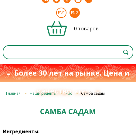
РУС
ENG
0 товаров
≡ Более 30 лет на рынке. Цена и
качество
≡
с 1993 г.
Главная
Наши рецепты
Рис
Самба садам
САМБА САДАМ
Ингредиенты: