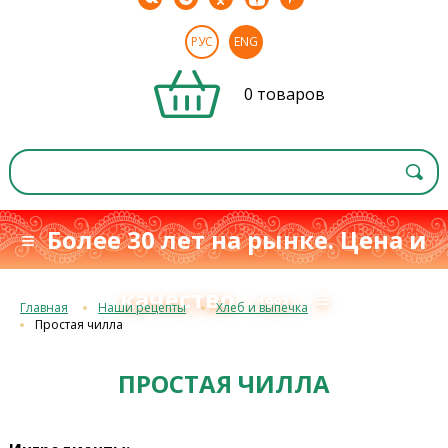
РУС
ENG
0 товаров
≡ Более 30 лет на рынке. Цена и
качество
≡
с 1993 г.
Главная
Наши рецепты
Хлеб и выпечка
Простая чилла
ПРОСТАЯ ЧИЛЛА