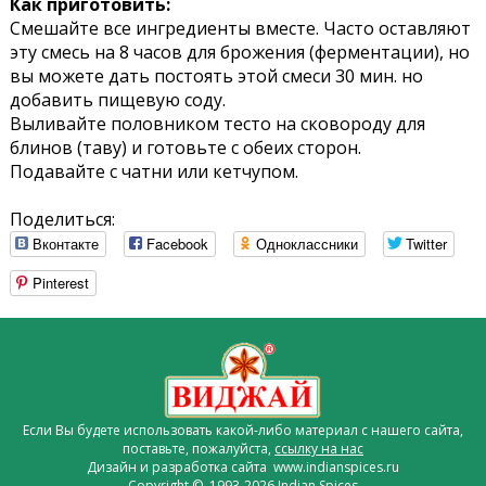
Как приготовить:
Смешайте все ингредиенты вместе. Часто оставляют
эту смесь на 8 часов для брожения (ферментации), но
вы можете дать постоять этой смеси 30 мин. но
добавить пищевую соду.
Выливайте половником тесто на сковороду для
блинов (таву) и готовьте с обеих сторон.
Подавайте с чатни или кетчупом.
Поделиться:
Вконтакте
Facebook
Одноклассники
Twitter
Pinterest
Если Вы будете использовать какой-либо материал с нашего сайта,
поставьте, пожалуйста,
ссылку на нас
Дизайн и разработка сайта www.indianspices.ru
Copyright © 1993-2026 Indian Spices