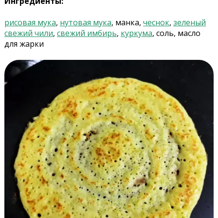
Ингредиенты:
рисовая мука
,
нутовая мука
, манка,
чеснок
,
зеленый
свежий чили
,
свежий имбирь
,
куркума
, соль, масло
для жарки