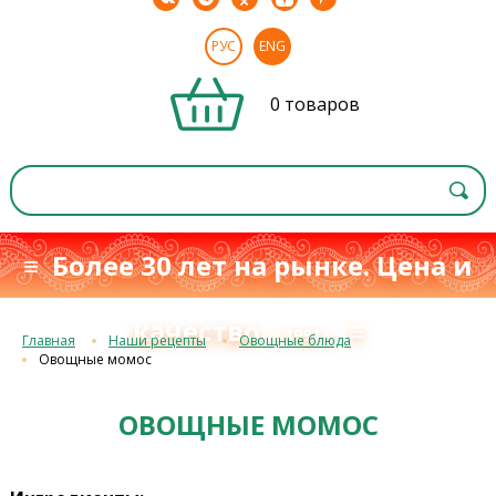
РУС
ENG
0 товаров
≡ Более 30 лет на рынке. Цена и
качество
≡
с 1993 г.
Главная
Наши рецепты
Овощные блюда
Овощные момос
ОВОЩНЫЕ МОМОС