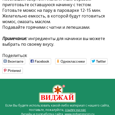
приготовьте оставшуюся начинку с тестом.
Готовьте момос на пару в пароварке 12-15 мин.
Желательно емкость, в которой будут готовиться
момос, смазать маслом.
Подавайте горячими с чатни и лепешками.
Примечание:
ингредиенты для начинки вы можете
выбрать по своему вкусу.
Поделиться:
Вконтакте
Facebook
Одноклассники
Twitter
Pinterest
Если Вы будете использовать какой-либо материал с нашего сайта,
поставьте, пожалуйста,
ссылку на нас
Дизайн и разработка сайта www.indianspices.ru