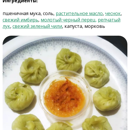
Ингредиенты:
пшеничная мука, соль,
растительное масло
,
чеснок
,
свежий имбирь
,
молотый черный перец,
репчатый
лук
,
свежий зеленый чили
, капуста, морковь