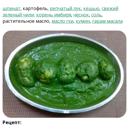
шпинат
, картофель,
репчатый лук
,
кешью
,
свежий
зеленый чили,
корень имбиря
,
чеснок
,
соль
,
растительное масло,
масло гхи
,
кумин
,
гарам масала
Рецепт: