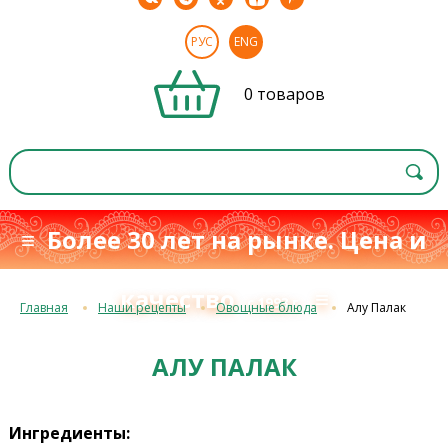
РУС
ENG
0 товаров
≡ Более 30 лет на рынке. Цена и
качество
≡
с 1993 г.
Главная
Наши рецепты
Овощные блюда
Алу Палак
АЛУ ПАЛАК
Ингредиенты: