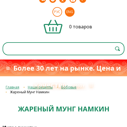
РУС
ENG
0 товаров
≡ Более 30 лет на рынке. Цена и
качество
≡
с 1993 г.
Главная
Наши рецепты
Бобовые
Жареный Мунг Намкин
ЖАРЕНЫЙ МУНГ НАМКИН