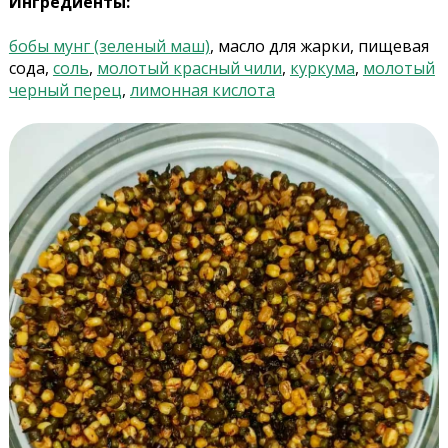
Ингредиенты:
бобы мунг (зеленый маш)
, масло для жарки, пищевая
сода,
соль
,
молотый красный чили
,
куркума
,
молотый
черный перец
,
лимонная кислота